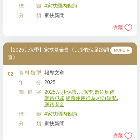
標籤
#家扶國內動態
分類
家扶新聞
收藏
【2025兒保季】家扶基金會《兒少數位足跡調
MORE
查》
資料類型
報導文章
02
年分
2025
關鍵字
2025
,
兒少保護
,
兒保季
,
數位足跡
,
網路犯罪
,
網路使用行為
,
社群隱私
,
網路安全
標籤
#家扶國內動態
分類
家扶新聞
收藏