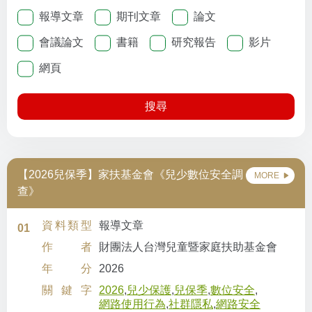
報導文章
期刊文章
論文
會議論文
書籍
研究報告
影片
網頁
搜尋
【2026兒保季】家扶基金會《兒少數位安全調
MORE
查》
資料類型
報導文章
01
作者
財團法人台灣兒童暨家庭扶助基金會
年分
2026
關鍵字
2026
,
兒少保護
,
兒保季
,
數位安全
,
網路使用行為
,
社群隱私
,
網路安全