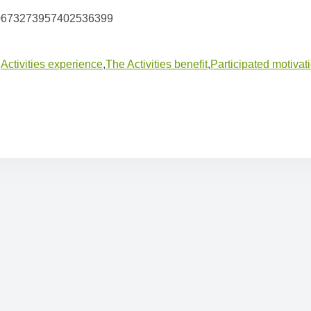
d/10673273957402536399
,
Activities experience
,
The Activities benefit
,
Participated motivat