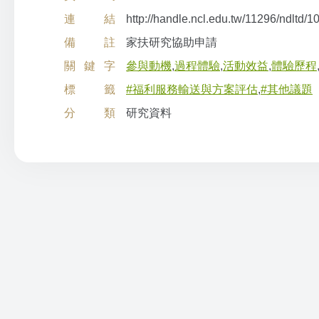
連結
http://handle.ncl.edu.tw/11296/ndlt
備註
家扶研究協助申請
關鍵字
參與動機
,
過程體驗
,
活動效益
,
體驗歷程
標籤
#福利服務輸送與方案評估
,
#其他議題
分類
研究資料