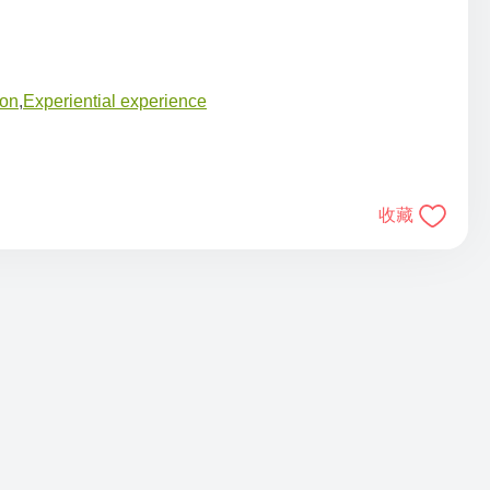
ion
,
Experiential experience
收藏