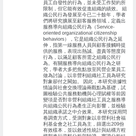
員工自發性的行為，並未受工作契約所
限制，但它能有效促進組織的績效。 組
織公民行為發展至今已二十餘年，學者
們將研究擴展至顧客服務領域，定義出
服務導向組織公民行為（Service-
oriented organizational citizenship
behaviors），它是組織公民行為之延
伸，指第一線服務人員與顧客接觸時提
供的服務，表現出熱誠、盡責等態度與
行為，以滿足顧客所需之組織公民行
為。有關服務導向組織公民行為之研
究，學者大多把焦點放至民營企業員工
做為討論，以非營利組織社工員為研究
對象卻付之闕如。 因此，本研究依據性
情論與社會交換理論兩觀點為基礎，試
圖檢驗公共服務動機與心理賦權等前因
變項是否對非營利組織社工員之服務導
向組織公民行為產生正向影響，並檢驗
其組織承諾之中介效果。 本研究採用問
卷調查方式，受測對象以非營利社會福
利基金會之社工員為主，篩選出209份
有效樣本，並以敘述性統計與結構方程