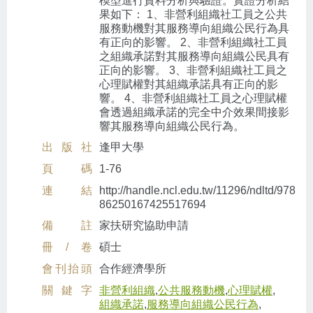
模型進行資料分析與驗證。實證分析結
果如下： 1、非營利組織社工員之公共
服務動機對其服務導向組織公民行為具
有正向的影響。 2、非營利組織社工員
之組織承諾對其服務導向組織公民具有
正向的影響。 3、非營利組織社工員之
心理賦權對其組織承諾具有正向的影
響。 4、非營利組織社工員之心理賦權
會透過組織承諾的完全中介效果間接影
響其服務導向組織公民行為。
出版社
逢甲大學
頁碼
1-76
連結
http://handle.ncl.edu.tw/11296/ndltd/978
86250167425517694
備註
家扶研究協助申請
冊/卷
碩士
會刊抬頭
合作經濟學所
關鍵字
非營利組織
,
公共服務動機
,
心理賦權
,
組織承諾
,
服務導向組織公民行為
,