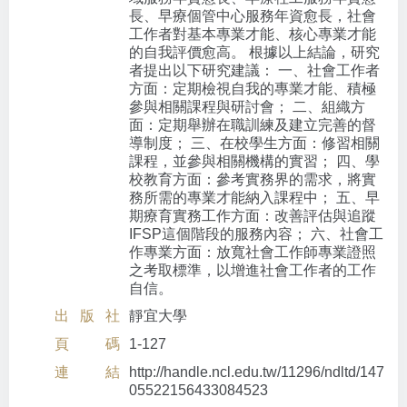
長、早療個管中心服務年資愈長，社會
工作者對基本專業才能、核心專業才能
的自我評價愈高。 根據以上結論，研究
者提出以下研究建議： 一、社會工作者
方面：定期檢視自我的專業才能、積極
參與相關課程與研討會； 二、組織方
面：定期舉辦在職訓練及建立完善的督
導制度； 三、在校學生方面：修習相關
課程，並參與相關機構的實習； 四、學
校教育方面：參考實務界的需求，將實
務所需的專業才能納入課程中； 五、早
期療育實務工作方面：改善評估與追蹤
IFSP這個階段的服務內容； 六、社會工
作專業方面：放寬社會工作師專業證照
之考取標準，以增進社會工作者的工作
自信。
出版社
靜宜大學
頁碼
1-127
連結
http://handle.ncl.edu.tw/11296/ndltd/147
05522156433084523