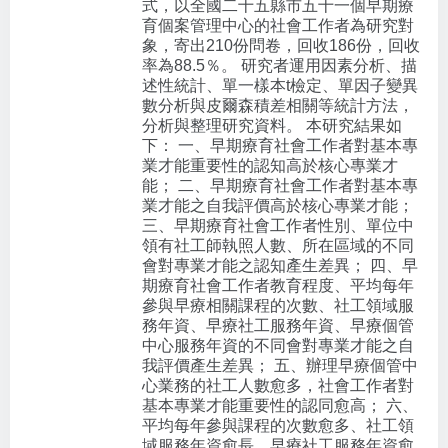
式，以全國二十五縣市五十一個早期療
育個案管理中心的社會工作者為研究對
象，寄出210份問卷，回收186份，回收
率為88.5％。 研究者運用因素分析、描
述性統計、單一樣本t檢定、單因子變異
數分析與皮爾森積差相關等統計方法，
分析與整理研究資料。 本研究結果如
下： 一、早期療育社會工作者對基本專
業才能重要性的認知高於核心專業才
能； 二、早期療育社會工作者對基本專
業才能之自我評價高於核心專業才能；
三、早期療育社會工作者性別、單位中
領有社工師執照人數、所在區域的不同
會對專業才能之認知產生差異； 四、早
期療育社會工作者教育程度、平均每年
參與早療相關課程的次數、社工領域服
務年資、早療社工服務年資、早療個管
中心服務年資的不同會對專業才能之自
我評價產生差異； 五、辦理早療個管中
心業務的社工人數愈多，社會工作者對
基本專業才能重要性的認同愈高； 六、
平均每年參與課程的次數愈多、社工領
域服務年資愈長、早療社工服務年資愈