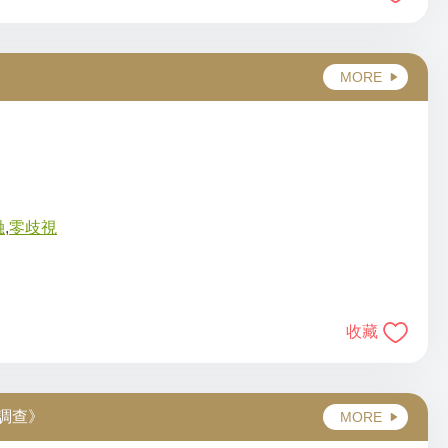
MORE
融
,
零歧視
收藏
調查》
MORE