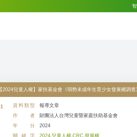
智
【2024兒童人權】家扶基金會《弱勢未成年生育少女發展權調查
資料類型
報導文章
01
作者
財團法人台灣兒童暨家庭扶助基金會
年分
2024
關鍵字
2024
,
兒童人權
,
CRC
,
發展權