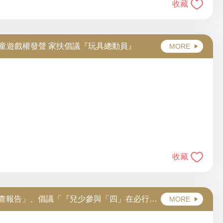
收藏
求兒童遊戲權發聲 家扶倡議『玩具總動員』
MORE
收藏
調查報告」、倡議「『兒少參與「四」在必行』
MORE