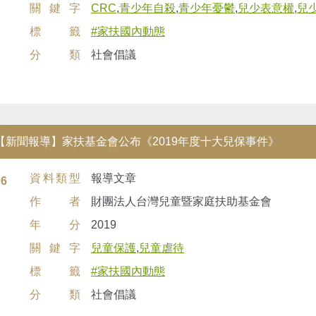
關鍵字
CRC
,
青少年自殺
,
青少年憂鬱
,
兒少表意權
,
兒
標籤
#家扶國內動態
分類
社會倡議
【新聞報導】家扶基金會公布《2019年度十大兒保事件》
資料類型
報導文章
06
作者
財團法人台灣兒童暨家庭扶助基金會
年分
2019
關鍵字
兒童保護
,
兒童虐待
標籤
#家扶國內動態
分類
社會倡議