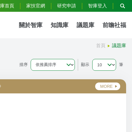
庫首頁
家扶官網
研究申請
智庫登入
關於智庫
知識庫
議題庫
前瞻社福
首頁
議題庫
排序
顯示
筆
》
MORE