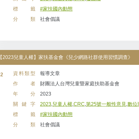
標籤
#家扶國內動態
分類
社會倡議
【2023兒童人權】家扶基金會《兒少網路社群使用習慣調查》
資料類型
報導文章
02
作者
財團法人台灣兒童暨家庭扶助基金會
年分
2023
關鍵字
2023
,
兒童人權
,
CRC
,
第25號一般性意見
,
數位
標籤
#家扶國內動態
分類
社會倡議