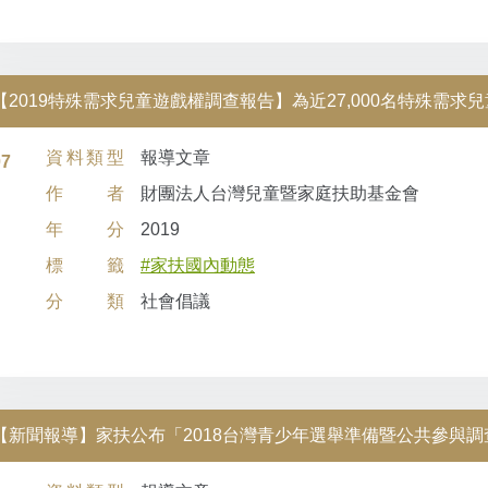
【2019特殊需求兒童遊戲權調查報告】為近27,000名特殊需
資料類型
報導文章
07
作者
財團法人台灣兒童暨家庭扶助基金會
年分
2019
標籤
#家扶國內動態
分類
社會倡議
【新聞報導】家扶公布「2018台灣青少年選舉準備暨公共參與
全民行動」