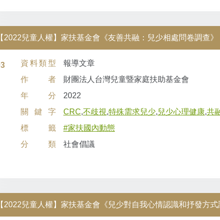
【2022兒童人權】家扶基金會《友善共融：兒少相處問卷調查》
資料類型
報導文章
03
作者
財團法人台灣兒童暨家庭扶助基金會
年分
2022
關鍵字
CRC
,
不歧視
,
特殊需求兒少
,
兒少心理健康
,
共
標籤
#家扶國內動態
分類
社會倡議
【2022兒童人權】家扶基金會《兒少對自我心情認識和抒發方式