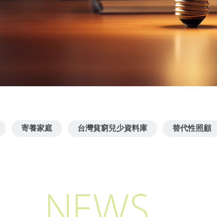
寄養家庭
台灣貧窮兒少資料庫
替代性照顧
NEWS