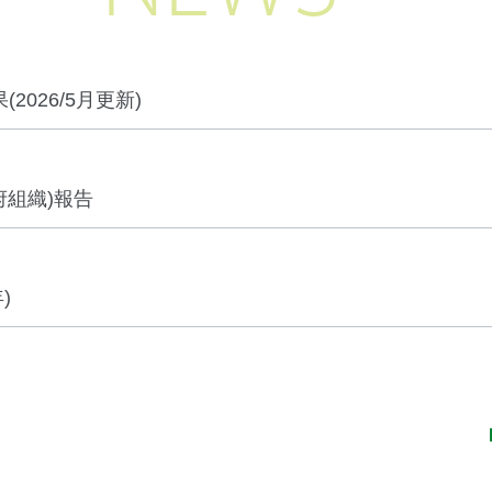
026/5月更新)
府組織)報告
)