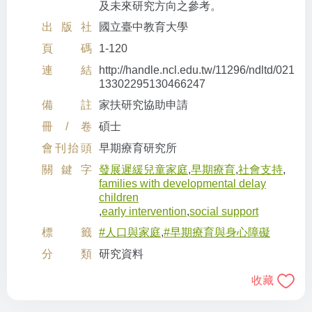
及未來研究方向之參考。
出版社
國立臺中教育大學
頁碼
1-120
連結
http://handle.ncl.edu.tw/11296/ndltd/021
13302295130466247
備註
家扶研究協助申請
冊/卷
碩士
會刊抬頭
早期療育研究所
關鍵字
發展遲緩兒童家庭
,
早期療育
,
社會支持
,
families with developmental delay
children
,
early intervention
,
social support
標籤
#人口與家庭
,
#早期療育與身心障礙
分類
研究資料
收藏