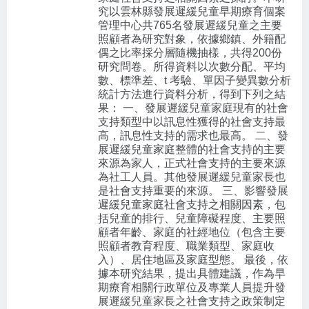
究以雲林縣發展遲緩兒童早期療育個案
管理中心共765名發展遲緩兒童之主要
照顧者為研究對象，依據鄉鎮、外籍配
偶之比率採分層隨機抽樣，共得200份
研究問卷。所得資料以次數分配、平均
數、標準差、t 考驗、單因子變異數分析
統計方法進行資料分析，得到下列之結
果： 一、發展遲緩兒童家庭現有的社會
支持類型中以訊息性獲得的社會支持最
高，訊息性支持的需求也最高。 二、發
展遲緩兒童家庭整體的社會支持的主要
來源為家人，正式社會支持的主要來源
為社工人員。其他發展遲緩兒童家長也
是社會支持重要的來源。 三、影響發展
遲緩兒童家庭社會支持之相關因素，包
括兒童的排行、兒童障礙程度、主要照
顧者年齡、家庭的社經地位（包含主要
照顧者教育程度、職業類型、家庭收
入）、居住地區及家庭型態。 最後，依
據本研究結果，提出具體建議，作為早
期療育相關行政單位及專業人員提升發
展遲緩兒童家長之社會支持之政策制定