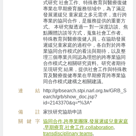
式研究 社會工作、特殊教育與醫療復健
專業在早期療育服務領域中，為了滿足
發展遲緩兒 童家庭之多元需求，進行跨
專業的協同合作，是服務提供的重要方
式。 本研究擬透過一 對一深度訪談、焦
點團體訪談等方式，蒐集社會工作者、
特殊教育與醫療復健人員，在協助發展
遲緩兒童家庭的過程中，各自對於跨專
業協同合作模式的看法與期待，以及整
理三個專業共同認為理想的跨專業協同
合作模式之相關研究資料。研究者期待
呈現研究 結果，提供社會工作與特殊教
育及醫療復健專業在早期療育跨專業協
同合作模式建構之相關建議。
連結
http://grbsearch.stpi.narl.org.tw/GRB_S
earch/grb/show_doc.jsp?
id=2143370&q=*%3A*
備註
家扶研究協助申請
關鍵字
協同合作
,
跨專業團隊
,
發展遲緩兒童家庭
,
早期療育
,
社會工作
,
collaboration
,
transdisciplinary teams
,