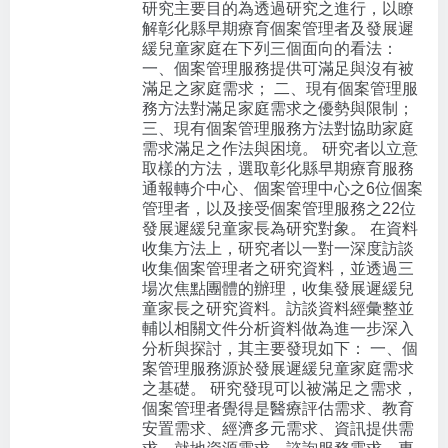
研究主要目的為透過研究之進行，以瞭
解彰化縣早期療育個案管理者及發展遲
緩兒童家庭在下列三個面向的看法：
一、個案管理服務提供可滿足與沒有被
滿足之家庭需求； 二、現有個案管理服
務方法對滿足家庭需求之優勢與限制；
三、現有個案管理服務方法對協助家庭
需求滿足之作法與困境。 研究者以立意
取樣的方法，選取彰化縣早期療育服務
通報轉介中心、個案管理中心之6位個案
管理者，以及接受個案管理服務之22位
發展遲緩兒童家長為研究對象。 在資料
收集方法上，研究者以一對一深度訪談
收集個案管理者之研究資料，並透過三
場次焦點團體的辦理，收集發展遲緩兒
童家長之研究資料。訪談資料經彙整並
輔以相關文件分析資料做為進一步深入
分析與探討，其主要發現如下： 一、個
案管理服務源於發展遲緩兒童家庭需求
之基礎。 研究發現可以被滿足之需求，
個案管理者覺得是醫療評估需求、教育
安置需求、經濟多元需求、資訊提供需