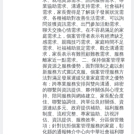
求、就地資源需求、諮詢服務需求、專
業協助需求、溝通支持需求、社會福利
需求，家長覺得是了解孩子發展狀況需
求、各種補助對改善生活需求、可以詢
問並獲資訊需求、出門參加活動需求、
聊天交換心情需求。在不容易滿足的家
庭需求上，個案管理者表示有經濟缺乏
感需求、親職技巧需求、家庭時間不足
需求、社福補助規定需求、觀念溝通需
求，家長表示有難照顧難教需求、服務
離家近一點需求。 二、保持個案管理掌
握資源之服務優勢，面對限制之處以創
新服務方式嘗試克服。個案管理服務方
法對滿足發展遲緩兒童家庭需求之優勢
有：跨專業服務安排與雙向溝通、綿密
的聯繫與資訊提供、夥伴關係與心理支
持、陪同服務與網絡建立、家長配合度
佳、聯繫協調佳、跨單位良好關係、資
源連結多元、政府提供補助、福利服務
制度、流程完整、專家協助、訪視評
估、資訊提供、服務效率、分區個管幾
項；針對抗拒個案管理服務的家庭，彰
化縣的通報轉介中心向中華社會福利聯