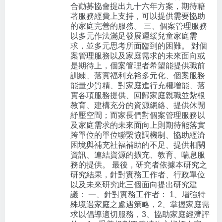
合勸募協會提出九十六年方案，期待藉
著服務經費上支持，可以提供需要協助
的家庭完善的服務。 三、個案管理服務
以多元作法滿足發展遲緩兒童家庭需
求，並多元思考所面臨到的困難。 對個
案管理服務以及家庭需求的未來面向或
是期待上，個案管理者希望能提供職前
訓練、落實福利充裕多元化、個案服務
能量少質精、對家庭進行充權增能、落
實各項服務提供、回歸家庭親職並紮根
教育、建構充分的資源網絡、提供休閒
紓壓空間；而家長們對個案管理服務以
及家庭需求的未來面向上則期待能落實
跨單位的單位聯繫協調機制、協助經濟
困境與補充社福補助的不足、提供相關
資訊、連結資源的擴充、教育、喘息服
務的提供。 最後，研究者依據本研究之
研究結果，針對實務工作者、行政單位
以及未來研究此三個面向提出研究建
議： 一、針對實務工作者： 1、增強特
殊境遇家庭之處遇策略，2、掌握家庭需
求以倡導適切服務，3、協助家庭經濟評