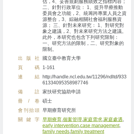
估，4、妥善規劃服務績效之指標內容；
二、針對行政單位： 1、提升早療推動
委員會之功能，2、統籌跨專業人員之資
源整合，3、綜融相關社會福利服務資
源； 三、針對未來研究： 1、對研究對
象之建議，2、對未來研究方法之建議。
此外，本研究也包含下列研究限制：
一、研究方法的限制，二、研究對象的
限制。
出版社
國立臺中教育大學
頁碼
1-161
連結
http://handle.ncl.edu.tw/11296/ndltd/933
61334095358987746
備註
家扶研究協助申請
冊/卷
碩士
會刊抬頭
早期療育研究所
關鍵字
早期療育
,
個案管理
,
家庭需求
,
家庭處遇
,
early intervention
,
case management
,
family needs
,
family treatment