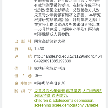
有顯著影響。各年級之間而言，性別是
有效預測憂鬱的變項。在控制年級平均
性別對憂鬱之影響後，父親管教方式對
兒童青少年憂鬱有顯著之影響。 本研究
根據研究結果與討論，針對量表之應用
在實務上提出建議及對未來研究提出進
一步具體建議，供國中小學及社區諮商
輔導機構或人員參酌。
出版社
國立高雄師範大學
頁碼
1-430
連結
http://handle.ncl.edu.tw/11296/ndltd/464
04929891885199339
備註
家扶研究協助申請
冊/卷
博士
會刊抬頭
輔導與諮商研究所
關鍵字
兒童及青少年憂鬱
,
篩選量表
,
人口學變項
,
臨床特徵
,
適應能力
,
children & adolescents depression
,
screening scale
,
demography variable
,