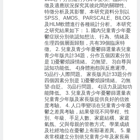
徵及適應狀況探究其彼此間的關聯性、
特徵分析及其影響。本研究資料分別以
SPSS、AMOS、PARSCALE、BILOG
及HLM軟體進行各種統計分析。 本研究
之研究結果如下： 1. 國內兒童青少年憂
鬱症狀分別依認知想法、行為、情緒及
生理四個層面歸類，共有39個臨床特
徵。 2. 兒童及青少年憂鬱篩選量表兒童
青少年版共計34題，分作五個因素分別
是 1)憂鬱煩躁情緒。 2)無望。 3)自尊與
認知功能低。 4)身體抱怨與反應遲滯。
5)品行-人際問題。 家長版共計33題分作
四個因素分別是 1)憂鬱煩躁情緒。 2)無
望-自貶。 3)品行問題。 4)活力及認知功
能降低。 3. 兒童及青少年憂鬱篩選量表
兒童青少年版及家長版提供良好的信效
度考驗。 4. 人口學變項在兒童青少年憂
鬱之差異考驗，結果發現不同學程、性
別、年級、手足人數、家庭結構、家庭
氣氛、父與母親的管教方式、學業成績
及社經地位在憂鬱上有顯著差異。 5. 量
表常模建立分別依兒童青少年及家長兩