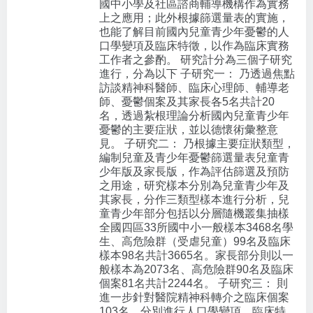
國中小學及社區諮商輔導機構作為實務
上之應用；此外根據篩選量表的實施，
也能了解目前國內兒童青少年憂鬱的人
口學變項及臨床特徵，以作為臨床實務
工作者之參酌。 研究計分為三個子研究
進行，分為以下 子研究一： 乃透過焦點
訪談精神科醫師、臨床心理師、輔導老
師、憂鬱個案及其家長各5名共計20
名，透過紮根理論分析國內兒童青少年
憂鬱的主要症狀，並以德懷術彙整意
見。 子研究二： 乃根據主要症狀類型，
編制兒童及青少年憂鬱篩選量表兒童青
少年版及家長版，作為評估篩選及預防
之用途，研究樣本分別為兒童青少年及
其家長，分作三類型樣本進行分析，兒
童青少年部分包括以分層隨機叢集抽樣
全國四區33所國中小一般樣本3468名學
生、高危險群（受虐兒童）99名及臨床
樣本98名共計3665名。家長部分則以一
般樣本為2073名、高危險群90名及臨床
個案81名共計2244名。 子研究三： 則
進一步針對醫院精神科轉介之臨床個案
103名，分別進行人口學變項、臨床特