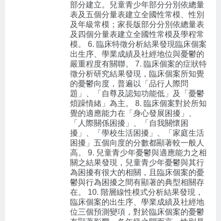
部分建立。兒童青少年部分分別依總量
表及五個分量表建立全國性常模、性別
及年級常模；家長版部分分別依總量表
及四個分量表建立全國性常模及學程常
模。 6. 臨床特徵分析結果發現臨床個案
出生序、學業成績及社經地位與憂鬱的
嚴重程度有關聯。 7. 臨床個案的症狀特
徵分析研究結果發現，臨床個案所知覺
的憂鬱向度，普遍以「品行人際問
題」、「自尊及認知功能低」及「憂鬱
煩躁情緒」為主。 8. 臨床個案對於所知
覺的適應能力在「身心發展困擾」、
「人際關係困擾」、「自我關懷困
擾」、「學校生活困擾」、「家庭生活
困擾」五個向度的分數都顯著較一般人
高。 9. 兒童青少年憂鬱與適應能力之相
關之結果發現，兒童青少年憂鬱與其行
為困擾有很大的相關，且臨床個案的憂
鬱與行為困擾之間有顯著的典型相關存
在。 10. 階層線性模式分析結果發現，
臨床個案的出生序、學業成績及社經地
位三個預測變項，對於臨床個案的憂鬱