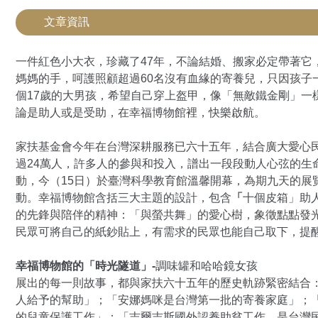
文章資訊
一件紅色小大衣，珍藏了47年，不論結婚、搬家必定帶著它
媽媽的手，呵護照顧超過60名沒有血緣的寄養兒，只因孩子
個17歲的大男孩，希望自己穿上盔甲，像「無敵鐵金剛」一
論是助人或是受助，在幸福博物館裡，快樂啟航。
家扶基金會今年在台灣深耕服務已六十五年，結合廣大愛心
過24萬人，許多人的參與和投入，譜出一段段動人心弦的生
動，今（15日）於臺灣科學教育館溫馨開幕，為期九天的展覽（
動。幸福博物館含括三大主題的設計，包含
「
十個皮箱」助
的先鋒與陪伴的精神：「與螢共舞」的愛心樹，象徵點點發
民眾可將自己的紙鈔貼上，有需求的民眾也能自己取下，提
幸福博物館的「時光隧道」-
調味罐和哈哈鏡女孩
展出的每一則故事，都與家扶六十五年的歷史軌跡緊密結合：
人給予的幫助」；「安娜媽咪是台灣第一批的寄養家庭」；「
的兒童保護工作」；「吉爾吉斯國外認養助貧工作，是台灣