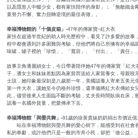
以及隱形人中輟少女，都有家扶陪伴的身影」；「無敵鐵金
童努力不懈、奮力扭轉逆境的最佳表徵」。
幸福博物館的「十個皮箱」-
47年的傳家寶~紅大衣
家扶在超過半世紀的助人時光歷程中，看見了許多愛的故事
程中都會遇到許多困難與考驗，但他們將自己所擁有的幸福
味罐，罐子裡的「珍惜」、「寬容」、「付出」、「責任」
故事主角潘麗娟女士，今日帶著陪伴她47年的傳家寶「紅大
子，潘女士和妹妹差點因為家貧而送給人家當養女，母親咬
士說，她印象最深刻是八歲那一年，美國認養人寄來五美元
第一件大衣，讓她至今仍格外珍惜，還準備將紅大衣傳給女
此，儘管後來人生面臨不斷的考驗，丈夫長時間臥病在床，
認養一名國外貧童，把愛傳承下去。
幸福博物館「與螢共舞」-
91歲的徐黃貴妹奶奶捐出市價近億
站在幸福博物館與螢共舞的愛心樹下，能感受到在社會各
私的奉獻，或許他們只是一般的市井小民，卻把「做公益」