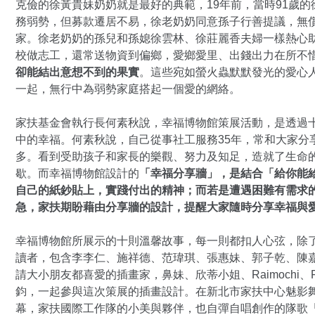
克儉的徐黃貴妹奶奶就是最好的典範，19年前，當時91歲
務弱勢，但募款遷居不易，徐老奶奶同意孫子行善提議，無
家。徐老奶奶的孫兒和孫媳徐雲林、徐莊麗香夫婦一樣熱心
校做志工，還常送物資到偏鄉，愛鄉愛里、出錢出力在所不
卻能結出意想不到的果實
。這些宛如螢火蟲默默發光的愛心
一起，無行中為弱勢家庭搭起一個愛的網絡。
家扶基金會執行長何素秋說，幸福博物館策展活動，是透過
中的幸福。何素秋說，自己從事社工服務35年，常和大家分
多。看到受助孩子和家長的樂觀、努力及知足，造就了生命
歇。而幸福博物館設計的
「幸福分享牆」，是結合「給你能
自己的紙鈔貼上，實踐付出的精神；而若是遭遇困難有需求
急，家扶期盼藉由分享牆的設計，提醒大家隨時分享幸福與
幸福博物館所展示的十則溫馨故事，每一則都扣人心弦，除
讀者，包含李李仁、施祥德、范瑋琪、張惠妹、郭子乾、陳
請大小朋友都喜愛的插畫家，鼻妹、欣蒂小姐、Raimochi、
鈞，一起參與這次策展的插畫設計。在新北市家扶中心魅影
幕，家扶國際工作隊的小美與夥伴，也自彈自唱創作的隊歌「I se