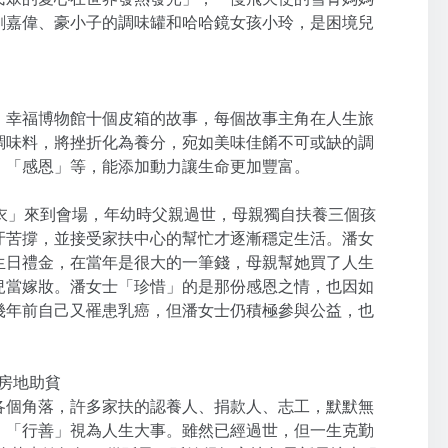
剛嘉偉、豪小子的調味罐和哈哈鏡女孩小玲，是困境兒
，幸福博物館十個皮箱的故事，每個故事主角在人生旅
調味料，將挫折化為養分，宛如美味佳餚不可或缺的調
、「感恩」等，能添加動力讓生命更加豐富。
衣」來到會場，年幼時父親過世，母親獨自扶養三個孩
牙苦撐，並接受家扶中心的幫忙才逐漸穩定生活。潘女
生日禮金，在當年是很大的一筆錢，母親幫她買了人生
兒當嫁妝。潘女士「珍惜」的是那份感恩之情，也因如
幾年前自己又罹患乳癌，但潘女士仍積極參與公益，也
房地助貧
個角落，許多家扶的認養人、捐款人、志工，默默無
、「行善」視為人生大事。雖然已經過世，但一生克勤