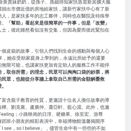
的徐黃貴妹奶奶，從孫子、孫媳得知家扶急需新居擴大服
償捐出市價近億的房地給家扶，讓新竹家扶中心有了新
助人，是家扶多年的志工夥伴，同時也在醫院及特殊學
惜。
「
幫助」看起來是很簡單的一件事，但是
「
改變
」
人士，彼此雖然看似沒有交集，但因為愛而彼此緊扣在
十個皮箱的故事，引領人們找到生命的感動與每個人心
享，她在受助家庭身上學到的，永遠比所給予的還要
的無限可能，也讓家扶更加肯定助人的服務工作不能停
給，取你所需」的理念，民眾可以掏掏口袋的鈔票，將
的民眾，也能從分享牆上拿取自己所需的金額解憂救
愛。
了富含親子教育的性質，更邀請十位名人擔任故事的導
嘉樺、劉克襄、盧廣仲、蕭亞軒、藍心湄。此外，也邀
Feeling；小路映画的日淳、硬糖果、徐至宏、游尊
舞蹈班小朋友的精彩表演中，幸福博物館溫馨揭開序
e，so I believe」，儘管生命中有一些些的不如