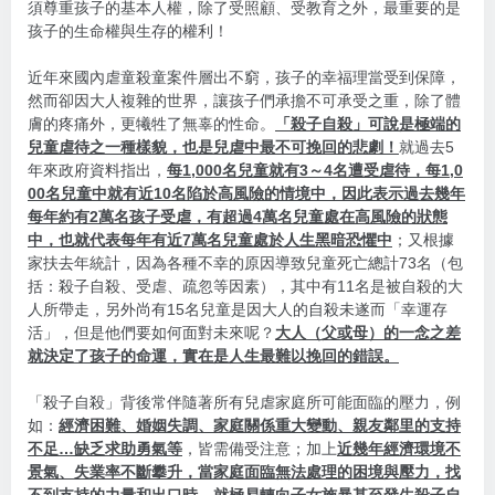
須尊重孩子的基本人權，除了受照顧、受教育之外，最重要的是
孩子的生命權與生存的權利！
近年來國內虐童殺童案件層出不窮，孩子的幸福理當受到保障，
然而卻因大人複雜的世界，讓孩子們承擔不可承受之重，除了體
膚的疼痛外，更犧牲了無辜的性命。
「殺子自殺」可說是極端的
兒童虐待之一種樣貌，也是兒虐中最不可挽回的悲劇！
就過去5
年來政府資料指出，
每1,000名兒童就有3～4名遭受虐待，每1,0
00名兒童中就有近10名陷於高風險的情境中，因此表示過去幾年
每年約有2萬名孩子受虐，有超過4萬名兒童處在高風險的狀態
中，也就代表每年有近7萬名兒童處於人生黑暗恐懼中
；又根據
家扶去年統計，因為各種不幸的原因導致兒童死亡總計73名（包
括：殺子自殺、受虐、疏忽等因素），其中有11名是被自殺的大
人所帶走，另外尚有15名兒童是因大人的自殺未遂而「幸運存
活」，但是他們要如何面對未來呢？
大人（父或母）的一念之差
就決定了孩子的命運，實在是人生最難以挽回的錯誤。
「殺子自殺」背後常伴隨著所有兒虐家庭所可能面臨的壓力，例
如：
經濟困難、婚姻失調、家庭關係重大變動、親友鄰里的支持
不足…缺乏求助勇氣等
，皆需備受注意；加上
近幾年經濟環境不
景氣、失業率不斷攀升，當家庭面臨無法處理的困境與壓力，找