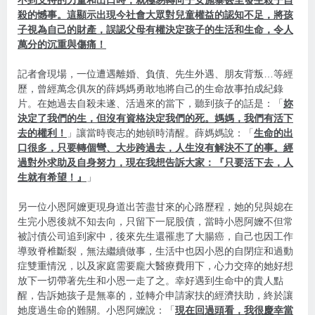
不到支持的力量和出口時，就極易轉向子女施暴甚至發生殺子自
殺的憾事。這顯示出現今社會大眾對兒童權益的認知不足，將孩
子視為自己的財產，誤認父母有權決定孩子的生活和生命，令人
萬分的沉重與傷痛！
記者會現場，一位遭遇離婚、負債、先生外遇、朋友背叛…等經
歷，曾經萬念俱灰的薛媽媽勇敢地將自己的生命故事拍成紀錄
片。在她過去自殺未遂、活過來的當下，聽到孩子的話是：「
妳
決定了我們的生，但沒有資格決定我們的死。媽媽，我們有活下
去的權利！
」讓當時喪志的她頓時清醒。薛媽媽說：「
生命的出
口很多，只要轉個彎、大步跨過去，人生沒有解決不了的事。經
過對外求助及自身努力，現在我想告訴大家：『只要活下去，人
生就有希望！』
」
另一位小恩阿嬤更現身道出苦盡甘來的心路歷程，她的兒與媳在
生完小恩後就不知去向，只留下一屁股債，當時小恩阿嬤不但常
被討債公司追到家中，後來先生還罹患了大腸癌，自己也因工作
導致脊椎斷裂，無法繼續做事，生活中也因小恩的自閉症和過動
症雙重情況，以及家庭需要龐大醫療費用下，心力交瘁的她好想
放下一切帶著先生和小恩一走了之。幸好遇到生命中的貴人點
醒，告訴她孩子是無辜的，並轉介申請家扶的經濟扶助，終於讓
她度過生命的難關。小恩阿嬤說：「
現在回過頭看，我很慶幸當