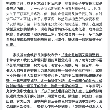
初選對了路，並勇於求助！對我來說，能看著孫子平安長大就是
最滿足的事。
」另一位金雪媽媽則獨自撫養5個孩子長大，因前
夫欠下巨額高利貸逃跑，債主轉向金雪媽媽及孩子們討債，在討
債不成下甚至擄走孩子以示要脅；雖然最後極盡所能變賣家產、
平安贖回孩子後，卻也因身無分文不知如何過活。而後，
在向外
求援及家扶的幫助下，現在的金雪媽媽不但走出低潮、成為自立
家庭，更是家扶「溫媽媽義工隊」愛心成員的一份子，多年來以
自身經歷鼓勵無數個弱勢家庭，用陪伴、關懷每一顆家扶孩子的
心靈。
家扶基金會執行長何素秋表示：
「生命是脆弱又同俱堅韌，
非常珍貴！我們也常看到艱困的單親父或母，為了養育兒女不辭
辛苦地肩挑重擔、努力活著，著實令人感動。每一位父母、每一
個大人都有責任盡最大力量來保護每一個孩子的生存權利，家扶
再次呼籲社會大眾切不可獨善己身，我們要以實際行動來關懷弱
勢、一起守護受虐兒。多一句關懷的話、多一個關心的動作，或
許就能拯救一個孩子的生命、挽救一個家的幸福！
」今年度
家扶
兒保大使殷悅也道出：
「孩子無法選擇自己的人生，但你我卻可
以選擇成為孩子的守護神，用愛幫助他、關懷他、保護他，有錢
出錢、有力出力，讓弱勢家庭及受虐兒的支持資源更加充裕，避
免悲劇再次發生。
」
榮譽大使郭子乾則說：
「
別讓孩子成為大人