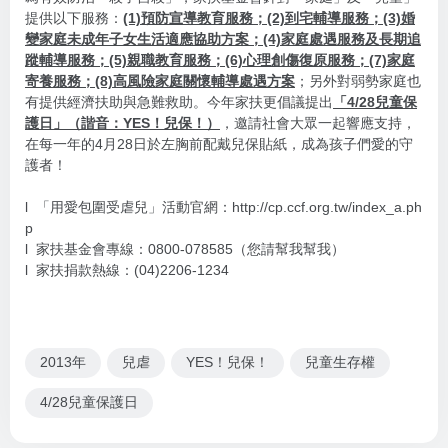
提供以下服務：
(1)預防宣導教育服務；(2)到宅輔導服務；(3)婚
變家庭未成年子女生活適應協助方案；(4)家庭處遇服務及長期追
蹤輔導服務；(5)親職教育服務；(6)心理創傷復原服務；(7)家庭
寄養服務；(8)高風險家庭關懷輔導處遇方案
；另外對弱勢家庭也
有提供經濟扶助與急難救助。今年家扶更倡議提出
「4/28兒童保
護日」（諧音：YES！兒保！）
，邀請社會大眾一起響應支持，
在每一年的4月28日於左胸前配戴兒保貼紙，成為孩子們愛的守
護者！
l 「用愛包圍受虐兒」活動官網：http://cp.ccf.org.tw/index_a.ph
p
l 家扶基金會專線：0800-078585（您請幫我幫我）
l 家扶捐款熱線：(04)2206-1234
2013年
兒虐
YES！兒保！
兒童生存權
4/28兒童保護日