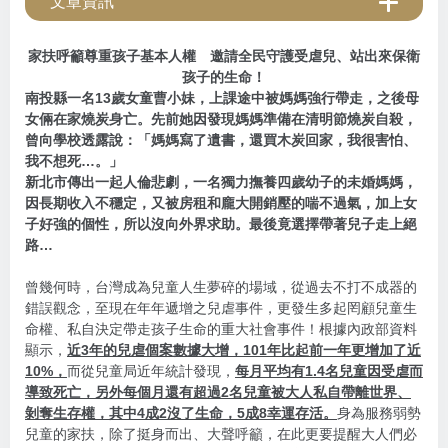
文章資訊
家扶呼籲尊重孩子基本人權 邀請全民守護受虐兒、站出來保衛
孩子的生命！
南投縣一名13歲女童曹小妹，上課途中被媽媽強行帶走，之後母
女倆在家燒炭身亡。先前她因發現媽媽準備在清明節燒炭自殺，
曾向學校透露說：「媽媽寫了遺書，還買木炭回家，我很害怕、
我不想死…。」
新北市傳出一起人倫悲劇，一名獨力撫養四歲幼子的未婚媽媽，
因長期收入不穩定，又被房租和龐大開銷壓的喘不過氣，加上女
子好強的個性，所以沒向外界求助。最後竟選擇帶著兒子走上絕
路…
曾幾何時，台灣成為兒童人生夢碎的場域，從過去不打不成器的
錯誤觀念，至現在年年遞增之兒虐事件，更發生多起罔顧兒童生
命權、私自決定帶走孩子生命的重大社會事件！根據內政部資料
顯示，
近3年的兒虐個案數據大增，101年比起前一年更增加了近
10%，
而從兒童局近年統計發現，
每月平均有1.4名兒童因受虐而
導致死亡，另外每個月還有超過2名兒童被大人私自帶離世界、
剝奪生存權，其中4成2沒了生命，5成8幸運存活。
身為服務弱勢
兒童的家扶，除了挺身而出、大聲呼籲，在此更要提醒大人們必