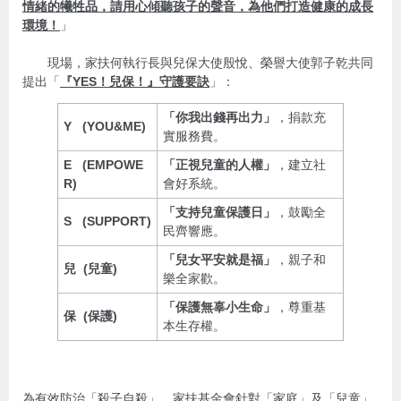
情緒的犧牲品，請用心傾聽孩子的聲音，為他們打造健康的成長
環境！
」
現場，家扶何執行長與兒保大使殷悅、榮譽大使郭子乾共同
提出「
『YES！兒保！』守護要訣
」：
「你我出錢再出力」
，捐款充
Y (YOU&ME)
實服務費。
E (EMPOWE
「正視兒童的人權」
，建立社
R)
會好系統。
「支持兒童保護日」
，鼓勵全
S (SUPPORT)
民齊響應。
「兒女平安就是福」
，親子和
兒 (兒童)
樂全家歡。
「保護無辜小生命」
，尊重基
保
(保護)
本生存權。
為有效防治「殺子自殺」，家扶基金會針對「家庭」及「兒童」