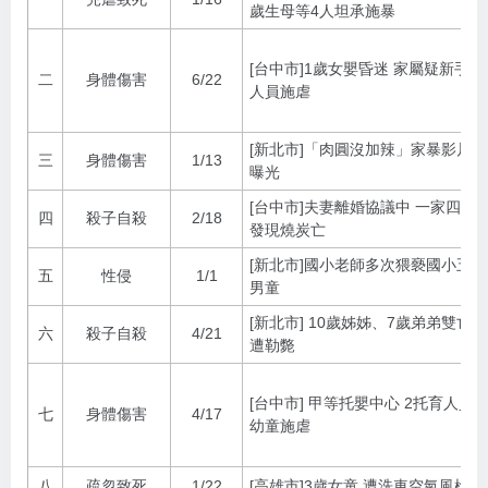
歲生母等4人坦承施暴
[台中市]1歲女嬰昏迷 家屬疑新手托
二
身體傷害
6/22
人員施虐
[新北市]「肉圓沒加辣」家暴影片網
三
身體傷害
1/13
曝光
[台中市]夫妻離婚協議中 一家四口
四
殺子自殺
2/18
發現燒炭亡
[新北市]國小老師多次猥褻國小五年
五
性侵
1/1
男童
[新北市] 10歲姊姊、7歲弟弟雙亡 
六
殺子自殺
4/21
遭勒斃
[台中市] 甲等托嬰中心 2托育人員對
七
身體傷害
4/17
幼童施虐
八
疏忽致死
1/22
[高雄市]3歲女童 遭洗車空氣風槍奪