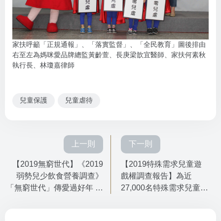
家扶呼籲「正規通報」、「落實監督」、「全民教育」圖後排由
右至左為媽咪愛品牌總監黃齡萱、長庚梁歆宜醫師、家扶何素秋
執行長、林瓊嘉律師
兒童保護
兒童虐待
上一則
下一則
【2019無窮世代】《2019
【2019特殊需求兒童遊
弱勢兒少飲食營養調查》
戲權調查報告】為近
「無窮世代」傳愛過好年 填
27,000名特殊需求兒童遊
補貧困兒少成長空缺
戲權發聲 家扶倡議『玩
具總動員』