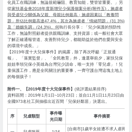
化員工在職訓練，無論規範嚇阻、教育知能，雙管皆重要。」另
從
家扶基金會2018年度新增兒少保護個案分析(附件五)，施虐者
與受虐兒少關係為父親、母親比例最高；施虐因素以「教養問
題」所佔比例最高達47.4%，其次為施虐者「情緒問題」(31.3%)
及「婚姻失調」(24.3%)。何
執行長分享：「兒少保護的預防性
工作，無論對照顧者提供親職訓練、支持資源；或一般社會大眾
了解正確通報管道、友善對待兒少，都能助益於他們在愛與安全
的環境中成長。」
【2019年度十大兒保事件】的揭露，除了再次呼籲「正規通
報」、「落實監督」、「全民教育」外，逢選舉前夕，家扶兒保
娃娃率領兒保小英雄為台灣兒少請命，唯一支持「零兒虐」！兒
童保護工作，應是全民關注的重要事，一齊守護台灣這塊土地上
的每個孩子！
附件一、【2019年度十大兒保事件】
(依評選結果排序)
資料區間：2019年1月1日~10月23日；並自11月1日11月23日由
全國973名社工與抽樣出近百間「兒保好鄰居」決選出。
事件曝
序
兒虐類型
事件摘要
光日期
[台南市]1歲半女娃遭不求人虐死，1
一
兒虐致死
1/16