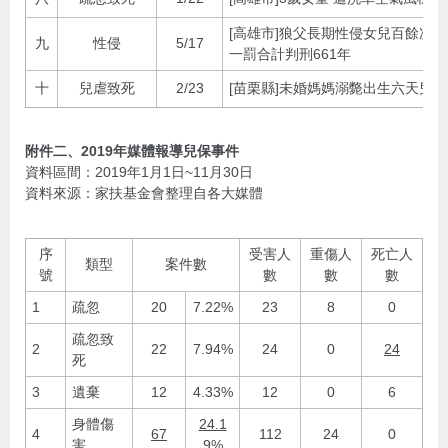
[高雄市]狼父長期性侵女兒百餘次一
九
性侵
5/17
一罰合計判刑661年
十
兒虐致死
2/23
[苗栗縣]未婚媽媽溺斃出生六天兒棄
附件二、2019年媒體報導兒保事件
資料區間：2019年1月1日~11月30日
資料來源：家扶基金會整理自各大媒體
序
受害人
重傷人
死亡人
類型
案件數
號
數
數
數
1
疏忽
20
7.22%
23
8
0
疏忽致
2
22
7.94%
24
0
24
死
3
遺棄
12
4.33%
12
0
6
身體傷
24.1
4
67
112
24
0
害
9%