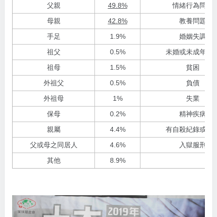
父親
49.8%
情緒行為問題
母親
42.8%
教養問題
手足
1.9%
婚姻失調
祖父
0.5%
未婚或未成年生
祖母
1.5%
貧困
外祖父
0.5%
負債
外祖母
1%
失業
保母
0.2%
精神疾病
親屬
4.4%
有自殺紀錄或意
父或母之同居人
4.6%
入獄服刑
其他
8.9%