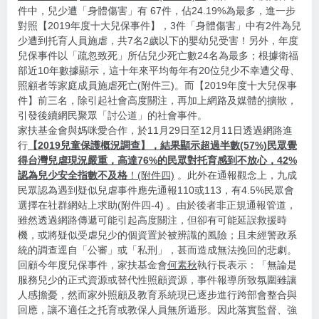
件中，兒少遭「身體傷害」有 67件，佔24.19%為最多，進一步
對照【2019年度十大兒保事件】，3件「身體傷害」中有2件為兒
少遭到托育人員施虐，共7名2歲以下的嬰幼兒受害！另外，年度
兒保事件以「疏忽致死」所佔兒少死亡數24名為最多；根據衛福
部近10年數據顯示，這十年來平均每年有20位兒少不幸遭父母、
照顧者等家庭成員施虐死亡(附件三)。而【2019年度十大兒保事
件】前三名，除引起社會高度關注，再加上網路及媒體的擴散，
引發後續網民聚眾「討公道」的社會事件。
家扶基金會與媽咪愛合作，於11月29日至12月11日透過網路進
行
【2019兒童保護概況調查】，結果顯示超過半數(57%)民眾覺
得台灣兒虐現況嚴重，高達76%的民眾對托育感到不放心，42%
認為兒少安全指數不及格
！(附件四)
。此外在通報觀念上，九成
民眾認為遇到疑似兒虐事件應先通報110或113，有4.5%民眾會
選擇在社群網站上求助(附件四-4) 。由於後者非正規通報管道，
雖然透過網路傳遞可能引起高度關注，但卻有可能延誤救援時
機，或將疑似受虐兒少的個資置於被辨識的風險；且未經警政系
統的調查逕自「公審」或「私刑」，甚而造成無法挽回的悲劇。
回顧今年度兒保事件，家扶基金會
何素秋
執行長表示：「無論是
服務兒少的正式資源或替代性照顧資源，事件報導所致氛圍雖讓
人感擔憂，然而家外照顧及教育系統現已逐步進行跨部會整合與
回應，讓不適任之托育或教保人員無所遁形。因此落實監督、強