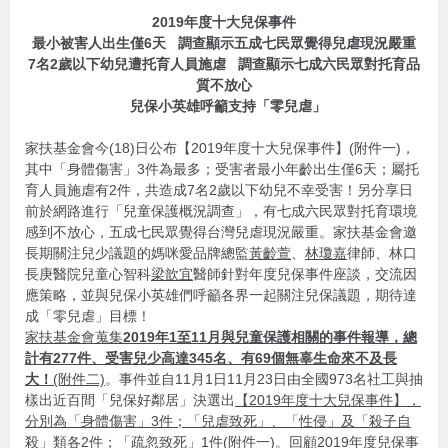
2019年度十大兒保事件
最小被害人出生僅6天 調查顯示五成七民眾覺得兒虐現況嚴重
7名2歲以下幼兒遭托育人員施虐 調查顯示七成六民眾對托育品
質不放心
兒保小英雄呼籲支持「零兒虐」
家扶基金會今(18)日公布【2019年度十大兒保事件】(附件一)，
其中「身體傷害」3件為最多；受害者最小年齡出生僅6天；屬托
育人員施虐有2件，共造成7名2歲以下幼兒不幸受害！另分享日
前於網路進行「兒童保護概況調查」，有七成六民眾對托育環境
感到不放心，五成七民眾覺得台灣兒虐現況嚴重。家扶基金會邀
長期關注兒少議題的媽咪愛品牌總監
黃齡萱
、
林瓊嘉
律師、林口
長庚醫院兒童心智科
梁歆宜
醫師針對年度兒保事件座談，交流因
應策略，並與兒保小英雄們呼籲各界一起關注兒保議題，期待達
成「零兒虐」目標！
家扶基金會蒐集
2019年1至11月與兒童保護相關的事件報導，總
計有277件、受害兒少高達345名、有69個無辜生命來不及長
大！
(附件二)
。事件並自11月1日11月23日由全國973名社工與抽
樣出近百間「兒保好鄰居」決選出
【2019年度十大兒保事件】，
分別為「身體傷害」3件；「兒虐致死」、「性侵」及「殺子自
殺」類各2件；「疏忽致死」1件(附件一)。
回顧2019年度兒保事