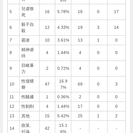
兒虐致
5
16
5.78%
18
0
17
死
殺子自
6
12
4.33%
19
3
14
殺
7
霸凌
10
3.61%
13
1
0
精神虐
8
4
1.44%
4
0
0
待
目睹暴
9
2
0.72%
4
0
0
力
性侵猥
16.9
10
47
69
0
3
褻
7%
11
性騷擾
1
0.36%
2
0
0
12
性剝削
4
1.44%
17
0
0
13
其他
15
5.42%
25
1
2
政策、
15.1
14
42
-
-
-
社論
6%