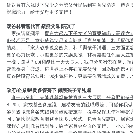
針對育有六歲以下兒少之弱勢父母提供到宅育兒指導，透過
親職能力，給予父母更多支持！
暖爸林宥嘉代言 籲挺父母 陪孩子
家扶調查顯示，
育有六歲以下子女者的育兒知識，高達六
識技巧不足
。意外成為父母者自評的「育兒知能」和「配偶
情緒」、「家人教養觀念衝突」和「與孩子溝通」三方面更
更多心力摸索，承擔更多的失誤風險
。林宥嘉擔任代言人並
一樣，隨著Pippi和酷比一天天長大，我每分每秒都在努力
曾覺得身心疲憊。這世界上不存在完美父母，因為我們都可
實各階段育兒知能，減少冤枉路，更需要你我體諒與支援，
政府/企業/民間多管齊下 保護孩子零兒虐
進一步分析，未能參與親職教育的三大原因，分為照顧孩子沒時間
8.1%)
。家扶基金會建議，建構友善的親職環境，可從你我做
參與親職教育各式福利與鼓勵措施等！從事兒保工作20年的
同，家扶親職教育服務更採多元形式，包含育兒諮詢、居家
課程亦規劃托育機制等，給予家長更全面的支持。」小民的