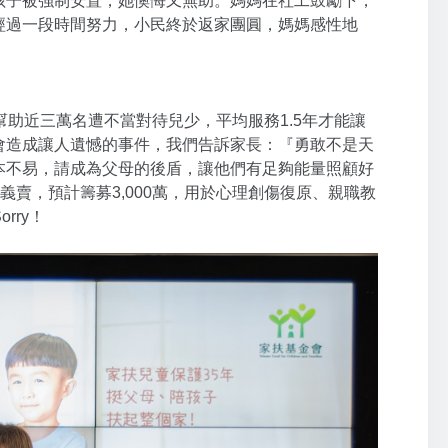
孩子被強制安置，她懊悔又無助。媽媽在社工鼓勵下，
經過一段時間努力，小民終於返家團圓，媽媽感性地
！
助近三萬名遭不當對待兒少，平均服務1.5年才能讓
會造成讓人遺憾的事件，我們告訴家長：『勇敢不是天
本不易，請成為父母的後盾，讓他們有足夠能量照顧好
賣，預計籌募3,000萬，用於心理創傷復原、親職教
rry！