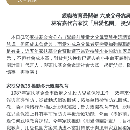
親職教育最關鍵 六成父母靠經驗
林宥嘉代言家扶
「
用愛包圍
」
挺父
本日(3/2)
家扶基金會公布《學齡前兒童之父母育兒生活調
兒虐
，但四成未曾參與
，而意外成為父母者更需要加強親職
足有關，近五年家扶基金會幫助遭不當對待兒少並協助其家庭恢
元
，
不但社會成本高，對於無法挽救已逝去的小生命更感到
圍計畫》代言人，與家扶基金會邀請社會大眾一起挺父母、陪孩子、
憾事一再重演！
家扶兒保35 推動多元親職教育
1987年家扶基金會率政府之先投入兒童保護工作，35年
報與宣導預防，從被動式個案服務，拓展至積極預防式服務
教、負向情緒行為和缺乏親職知識，皆與親職教育有關。親
在兒童保護上具有事前預防與事後治療功能。然而
《學齡前
過任何親職教育課程。
今年家扶推動《用愛包圍計畫》，目
職教育、用愛包圍方案幫助遭不當對待孩子與脆弱家庭回復