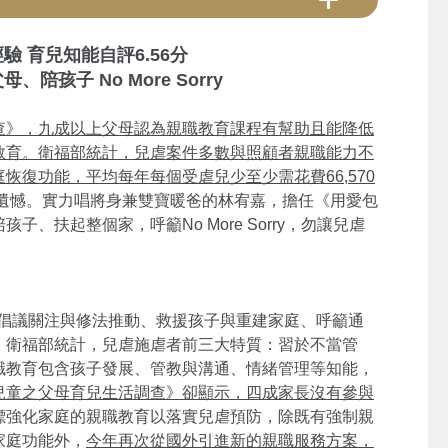
 育兒知能自評6.56分
母、陪孩子 No More Sorry
查》，九成以上父母認為親職教育課程有幫助且能降低
教育。衛福部統計，兒虐案件多數與照顧者親職能力不
復功能，平均每年每個受虐兒少至少需花費66,570
遺憾。實力唱將身兼雙寶暖爸的林宥嘉，擔任《用愛包
扶起整個家，呼籲No More Sorry，勿讓兒虐
來倡議關注與修法推動、救援孩子與重建家庭、呼籲通
。衛福部統計，兒虐施虐者前三大特質：習於不當管
職教育包含孩子發展、管教與溝通、情緒管理等知能，
兒童之父母育兒生活調查》卻顯示，四成家長沒有參與
標強化家庭的親職教育以落實兒虐預防，除既有強制親
家庭功能外，
今年再次從國外引進新的親職服務方案，