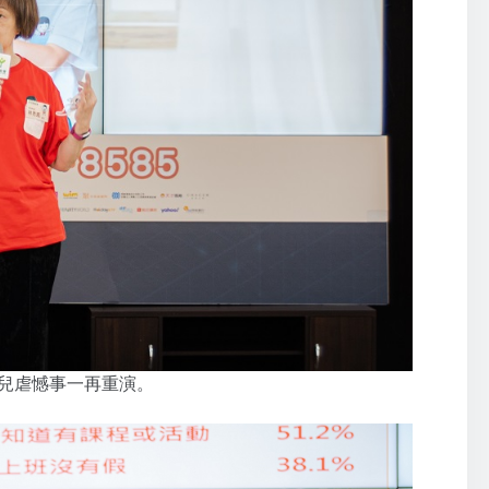
勿讓兒虐憾事一再重演。