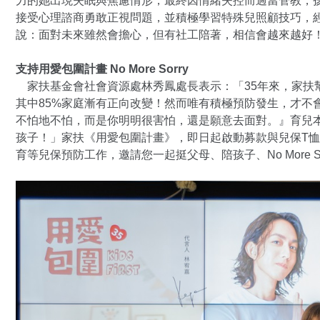
力的她出現失眠與焦慮情形，最終因情緒失控而過當管教，
接受心理諮商勇敢正視問題，並積極學習特殊兒照顧技巧，
說：面對未來雖然會擔心，但有社工陪著，相信會越來越好
支持用愛包圍計畫 No More Sorry
家扶基金會社會資源處林秀鳳處長表示：「35年來，家扶幫
其中85%家庭漸有正向改變！然而唯有積極預防發生，才不
不怕地不怕，而是你明明很害怕，還是願意去面對。』育兒
孩子！」家扶《用愛包圍計畫》，即日起啟動募款與兒保T恤義
育等兒保預防工作，邀請您一起挺父母、陪孩子、No More So