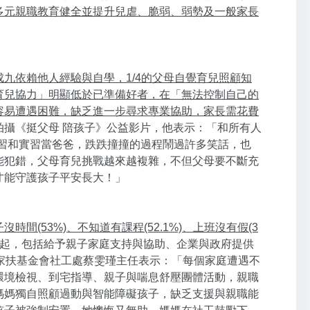
多元親職教育健全並提升兒虐、脆弱、弱勢及一般家長
成九依賴他人經驗與自學
，1/4的父母自覺育兒照顧知
育兒協力」明顯低於已準備好者
，在「無法控制自己的
容易遭遇困難
，缺乏進一步尋求專業協助，家長需花費
拍攝《挺父母 陪孩子》公益影片，他表示：「和所有人
預習和實習當爸爸，跌跌撞撞的過程鬧過許多笑話，也
能犯錯，父母育兒挑戰越來越複雜，不但父母要不斷充
才能守護孩子平安長大！」
(53%)、不知道有課程(52.1%)、上班沒有假(3
起，包括給予親子家庭支持與協助、企業與政府提供
家扶基金會社工處蔡雯瑾主任表示：「每個家庭遭遇不
環境檢視、到宅指導、親子與喘息舒壓團體活動，親職
媽媽獨自照顧過動與智能障礙孩子，缺乏支援與親職能