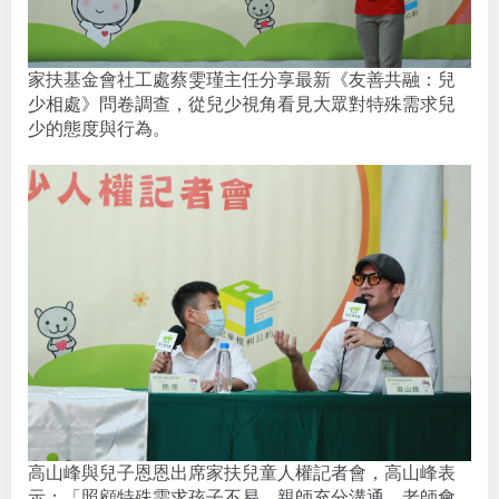
家扶基金會社工處蔡雯瑾主任分享最新《友善共融：兒
少相處》問卷調查，從兒少視角看見大眾對特殊需求兒
少的態度與行為。
高山峰與兒子恩恩出席家扶兒童人權記者會，高山峰表
示：「照顧特殊需求孩子不易，親師充分溝通，老師會