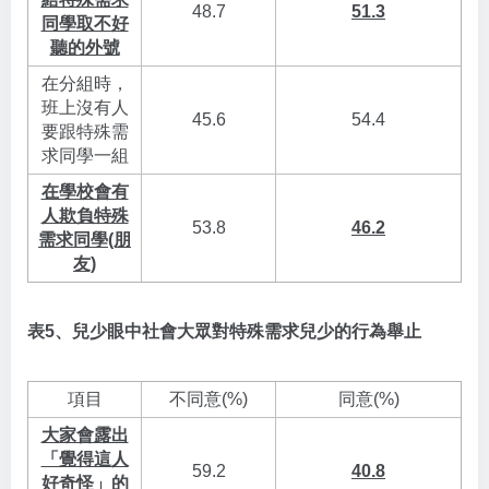
48.7
51.3
同學取不好
聽的外號
在分組時，
班上沒有人
45.6
54.4
要跟特殊需
求同學一組
在學校會有
人欺負特殊
53.8
46.2
需求同學(朋
友)
表5、兒少眼中社會大眾對特殊需求兒少的行為舉止
項目
不同意(%)
同意(%)
大家會露出
「覺得這人
59.2
40.8
好奇怪」的