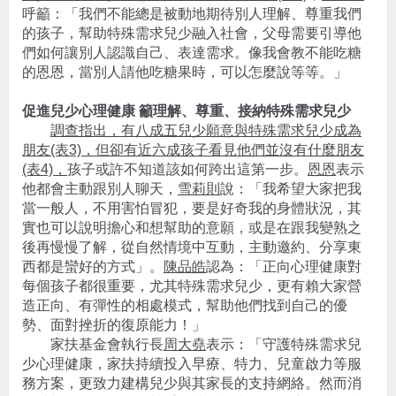
呼籲：「我們不能總是被動地期待別人理解、尊重我們
的孩子，幫助特殊需求兒少融入社會，父母需要引導他
們如何讓別人認識自己、表達需求。像我會教不能吃糖
的恩恩，當別人請他吃糖果時，可以怎麼說等等。」
促進兒少心理健康 籲理解、尊重、接納特殊需求兒少
調查指出，有八成五兒少願意與特殊需求兒少成為
朋友(表3)，但卻有近六成孩子看見他們並沒有什麼朋友
(表4)，
孩子或許不知道該如何跨出這第一步。
恩恩
表示
他都會主動跟別人聊天，
雪莉則
說：「我希望大家把我
當一般人，不用害怕冒犯，要是好奇我的身體狀況，其
實也可以說明擔心和想幫助的意願，或是在跟我變熟之
後再慢慢了解，從自然情境中互動，主動邀約、分享東
西都是蠻好的方式」。
陳品皓
認為：「正向心理健康對
每個孩子都很重要，尤其特殊需求兒少，更有賴大家營
造正向、有彈性的相處模式，幫助他們找到自己的優
勢、面對挫折的復原能力！」
家扶基金會執行長
周大堯
表示：「守護特殊需求兒
少心理健康，家扶持續投入早療、特力、兒童啟力等服
務方案，更致力建構兒少與其家長的支持網絡。然而消