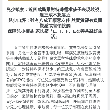
兒少觀察：近四成民眾對特殊需求孩子表現歧視、
逾三成不想靠近
兒少自評：雖有八成五願意友伴 然實質卻有負面
觀感或害怕接觸
保障兒少權益 家扶籲「L、I、F、E友善共融好生
活」
近年發生特殊需求孩子看電影、買餐點等新聞引發
爭議；另北一女全盲學生帶動唱、罕病兒獲總統教育獎
等事件感動萬人，顯見社會大眾對特殊需求兒少的高度
關注
。家扶基金會公布最新《友善共融：兒少相處問卷
調查》，對於特殊需求兒少，約三成兒少有負面觀感(表
1)，超過九成在態度、行為受家長影響(表6)。
兒童權利
公約(CRC)指出，每位兒少都應受到公平對待，然而歧視
卻經常發生在特殊需求兒少生活中，不但影響心理健
康，也讓其身處不利處境。家扶基金會在國際兒童人權
日前夕，邀請輪椅女孩
雪莉
、藝人
高山峰
與兒子
恩恩
、
兒少代表
聞英佐
、臨床心理師
陳品皓
，呼籲關注特殊需
求兒少心理健康、零歧視，每一位孩子都應在免於暴力