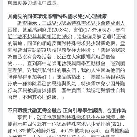
與鼓勵參與環境中成長。
具偏見的同儕環境 影響特殊需求兒少心理健康
調查顯示，三成兒少認為特殊需求兒少會造成別人
困擾、甚至感到麻煩(20.8%)、害怕(17.8%)(表2)，更有
近半數不想與其同組活動(表3)
，這些偏見缺乏適時正確
的溝通，同儕的相處反而對特殊需求兒少潛藏危機。
雪
莉
就曾因言語霸凌與歧視感受極大困擾：「曾經的我認
為自己沒有資格活著，反正在大家眼裡我就是個怪
物……。直到高中老師開啟我與同學互動機會，碰到願
意理解、對我無私付出的朋友們，我的人生因為他們的
陪伴變得更加美好！」
陳品皓
指出：「團體生活很容易
形成一種排除異己的思維與風氣，特殊需求兒少因外顯
行為容易被議論與排擠，產生負面自我認定與慣性自我
否定，不利其心理健康。」
不只環境共融更需全融合 正向引導學生認識、合宜作為
事實上，
孩子也察覺到特殊需求兒少在校困境，數
據顯示每四位就有一位認為特殊需求兒少受排擠(表1)，
如51.3%被取難聽外號、46.2%被欺負(表4)
。台灣推動融