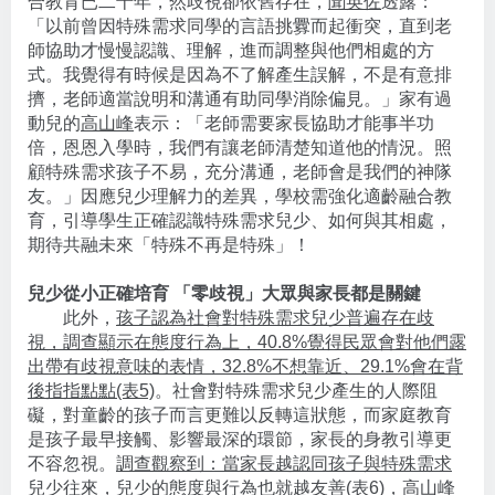
合教育已二十年，然歧視卻依舊存在，
聞英佐
透露：
「以前曾因特殊需求同學的言語挑釁而起衝突，直到老
師協助才慢慢認識、理解，進而調整與他們相處的方
式。我覺得有時候是因為不了解產生誤解，不是有意排
擠，老師適當說明和溝通有助同學消除偏見。」家有過
動兒的
高山峰
表示：「老師需要家長協助才能事半功
倍，恩恩入學時，我們有讓老師清楚知道他的情況。照
顧特殊需求孩子不易，充分溝通，老師會是我們的神隊
友。」因應兒少理解力的差異，學校需強化適齡融合教
育，引導學生正確認識特殊需求兒少、如何與其相處，
期待共融未來「特殊不再是特殊」！
兒少從小正確培育 「零歧視」大眾與家長都是關鍵
此外，
孩子認為社會對特殊需求兒少普遍存在歧
視，調查顯示在態度行為上，40.8%覺得民眾會對他們露
出帶有歧視意味的表情，32.8%不想靠近、29.1%會在背
後指指點點(表5)
。社會對特殊需求兒少產生的人際阻
礙，對童齡的孩子而言更難以反轉這狀態，而家庭教育
是孩子最早接觸、影響最深的環節，家長的身教引導更
不容忽視。
調查觀察到：當家長越認同孩子與特殊需求
兒少往來，兒少的態度與行為也就越友善(表6)
，
高山峰