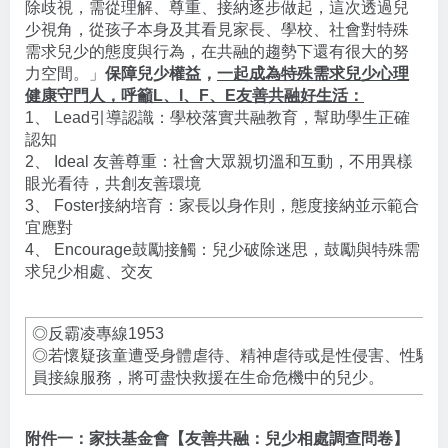
除歧視，需從理解、尊重、接納逐步做起，這次透過兒
少視角，從孩子本身及其看見家長、學校、社會對特殊
需求兒少的態度與行為，在共融的趨勢下還有很大的努
力空間。」
保障兒少權益，
一起成為特殊需求兒少心理
健康守門人，呼籲L、I、F、E友善共融好生活：
1、 Lead引導認識：學校落實共融教育，幫助學生正確
認知
2、 Ideal 友善尊重：社會大眾親切溫和互動，不用異樣
眼光看待，共創友善環境
3、 Foster接納培育：家長以身作則，態度接納並示範合
宜應對
4、 Encourage鼓勵接觸：兒少破除迷思，鼓勵與特殊需
求兒少相處、交友
◎反霸凌專線1953
◎若懷疑孩童遭受身體虐待、精神虐待或是性侵害、性騷擾
員接線服務，將可盡快救援在生命危機中的兒少。
附件一：家扶基金會【友善共融：兒少相處調查問卷】