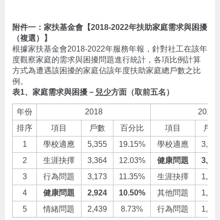
附件一：家扶基金會【2018-2022年扶助家庭需求與困擾
（複選）】
根據家扶基金會2018-2022年服務年報，針對社工在該年
度觀察家庭的需求與困擾問題進行統計，各項比例計算
方式為遭遇該困擾的家庭佔該年度扶助家庭總戶數之比
例。
表1、家庭需求與困擾－
兒少
方面（取前五名）
年份
2018
2019
排序
項目
戶數
百分比
項目
戶數
1
學校適應
5,355
19.15%
學校適應
3,71
2
生涯抉擇
3,364
12.03%
健康問題
3,68
3
行為問題
3,173
11.35%
生涯抉擇
1,87
4
健康問題
2,924
10.50%
其他問題
1,76
5
情緒問題
2,439
8.73%
行為問題
1,60