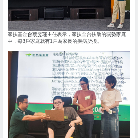
家扶基金會蔡雯瑾主任表示，家扶全台扶助的弱勢家庭
中，每3戶家庭就有1戶為家長的疾病所擾。