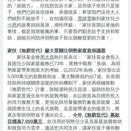
的『超能力』，但也想告訴大家，這些孩子依然只是孩
子，他們已經表現很棒、承擔很多，希望我們這些大人
們絕對不能放手！」在拍攝現場，
賈靜雯
聽到家扶兒少
小恩
的故事頻頻落淚，感性呼籲：「家扶長期以來做的
事情，都是我很敬佩的事。只要我們願意給予支持和幫
助，就能共同陪伴弱勢孩子長出脫離貧窮的力量！」
家扶《無窮世代》籲大眾關注弱勢家庭貧病議題
家扶基金會
周大堯
執行長表示：「家扶基金會投入
貧困兒少與家庭服務已73年，實務中觀察「疾病」為弱
勢家庭帶來相當大的考驗，以2022年為例，家扶發出近
5,000萬元的急難救助金，重大醫療就約佔7成。在長期
扶助和持續關懷追蹤的扶幼機制下，家扶再積極推動
《無窮世代》計畫，除能適時挹注資源，協助扶助兒少
與家庭度過生命中的急難考驗，在以脫貧為目標所投入
的培力服務方案，更強化與培養服務對象復原能量，賦
能因應生活上的各式挑戰，這是能帶著走的復原力，將
逐步幫助弱勢孩子邁向自立。」
今年《無窮世代》募款
目標為7,000萬元
，款項用於弱勢兒少及其家庭急難救助
和脫貧培力需求，邀請您共同支持，讓家扶孩子擁有翻