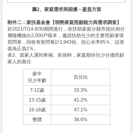
圖2、家庭需求與困擾－
家長
方面
附件二：家扶基金會【弱勢家庭照顧能力與需求調查】
於2021/7/14-8/30期間進行，依扶助家庭分縣市按比例分
層隨機抽出2,000戶樣本，邀請扶助兒少的主要照顧者填
寫問卷，回收有效問卷計1,943份、信心水準95％、誤差
值為正負2％。
表3、當家人遇到車禍、疾病時，家庭期待兒少分擔照顧
家人的責任
家中
百分比
兒少年齡
7-12歲
33.3%
13-15歲
41.2%
16-18歲
47.1%
整體
36.6%