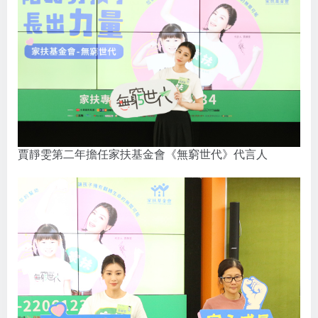
賈靜雯第二年擔任家扶基金會《無窮世代》代言人