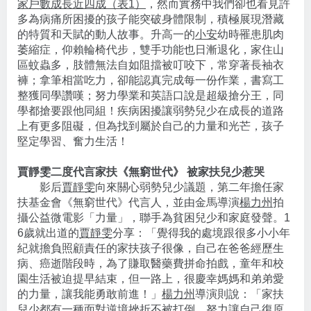
家戶數成長近四成（表1）
，然而實務中我們卻也看見許
多為病痛所困擾的孩子能突破身體限制，積極展現潛藏
的特質和天賦的動人故事。升高一的
小安
幼時罹患肌肉
萎縮症，仰賴輪椅代步，雙手功能也日漸退化，家住山
區蚊蟲多，肢體無法自如阻擋被叮咬下，常穿著長袖衣
褲；拿筆相當吃力，卻能認真完成每一份作業，書寫工
整獲同學讚嘆；努力學業和英語口說是超級搶分王，同
學都搶要跟他同組！疾病困擾讓弱勢兒少在成長的道路
上有更多阻礙，但為找到屬於自己的力量和光芒，孩子
堅定學習、奮力生活！
賈靜雯二度代言家扶《無窮世代》
被家扶兒少惹哭
影后
賈靜雯
向來關心弱勢兒少議題，第二年擔任家
扶基金會《無窮世代》代言人，並由金馬導演
楊力州
拍
攝公益微電影「力量」，聯手為貧困兒少和家庭發聲。1
6歲就出道的
賈靜雯
分享：「覺得我的處境跟很多小小年
紀就擔負照顧責任的家扶孩子很像，自己在爸爸經歷生
病、癌逝階段時，為了賺取醫藥費拼命拍戲，童年和校
園生活被迫提早結束，但一路上，很慶幸媽媽和弟弟愛
的力量，讓我能勇敢前進！」
楊力州
導演則說：「家扶
兒少都有一種面對逆境挫折不被打倒、努力讓自己復原