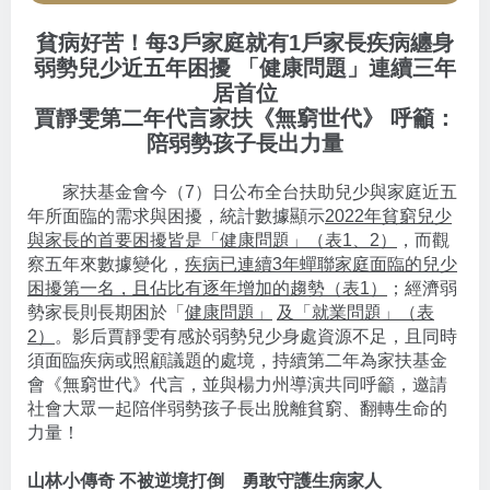
貧病好苦！每3戶家庭就有1戶家長疾病纏身
弱勢兒少近五年困擾
「健康問題」連續三年
居首位
賈靜雯第二年代言家扶《無窮世代》
呼籲：
陪弱勢孩子長出力量
家扶基金會今（7）日公布全台扶助兒少與家庭近五
年所面臨的需求與困擾，統計數據顯示
2022年貧窮兒少
與家長的首要困擾皆是「健康問題」（表1、2）
，而觀
察五年來數據變化，
疾病已連續3年蟬聯家庭面臨的兒少
困擾第一名，且佔比有逐年增加的趨勢（表1）
；經濟弱
勢家長則長期困於「
健康問題」
及「就業問題」（表
2）
。影后賈靜雯有感於弱勢兒少身處資源不足，且同時
須面臨疾病或照顧議題的處境，持續第二年為家扶基金
會《無窮世代》代言，並與楊力州導演共同呼籲，邀請
社會大眾一起陪伴弱勢孩子長出脫離貧窮、翻轉生命的
力量！
山林小傳奇
不被逆境打倒 勇敢守護生病家人