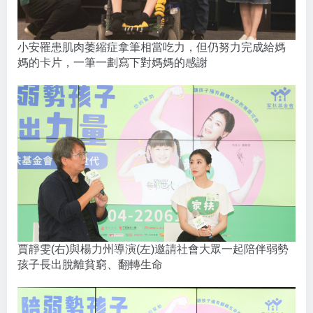
小安罹患肌肉萎縮症拿筆相當吃力，但仍努力完成給媽
媽的卡片，一筆一劃寫下對媽媽的感謝
賈靜雯(右)與楊力州導演(左)邀請社會大眾一起陪伴弱勢
孩子長出脫離貧窮、翻轉生命