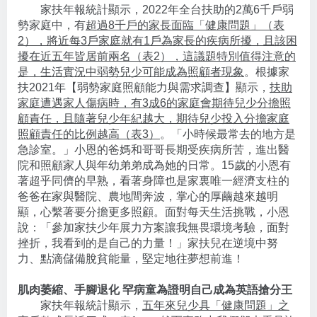
家扶年報統計顯示，2022年全台扶助的2萬6千戶弱
勢家庭中，有
超過8千戶的家長面臨「健康問題」（表
2），將近每3戶家庭就有1戶為家長的疾病所擾，且該困
擾在近五年皆居前兩名（表2），這議題特別值得注意的
是，生活實況中弱勢兒少可能成為照顧者現象
。根據家
扶2021年【弱勢家庭照顧能力與需求調查】顯示，
扶助
家庭遭遇家人傷病時，有3成6的家庭會期待兒少分擔照
顧責任，且隨著兒少年紀越大，期待兒少投入分擔家庭
照顧責任的比例越高（表3）
。「小時候最常去的地方是
急診室。」小恩的爸媽和哥哥長期受疾病所苦，進出醫
院和照顧家人與年幼弟弟成為她的日常。15歲的小恩有
著超乎同儕的早熟，看著身障也是家裏唯一經濟支柱的
爸爸在家與醫院、農地間奔波，掌心的厚繭越來越明
顯，心繫著要分擔更多照顧。面對每天生活挑戰，小恩
說：「參加家扶少年展力方案讓我無畏環境考驗，面對
挫折，我看到的是自己的力量！」家扶兒在逆境中努
力、點滴儲備脫貧能量，堅定地往夢想前進！
肌肉萎縮、手腳退化
罕病童為證明自己成為英語搶分王
家扶年報統計顯示，
五年來兒少具「健康問題」之