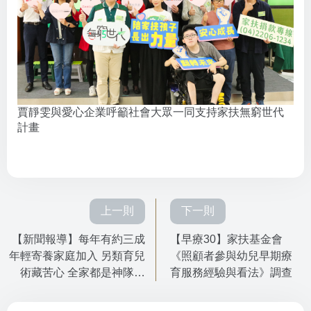
賈靜雯與愛心企業呼籲社會大眾一同支持家扶無窮世代
計畫
上一則
下一則
【新聞報導】每年有約三成
【早療30】家扶基金會
年輕寄養家庭加入 另類育兒
《照顧者參與幼兒早期療
術藏苦心 全家都是神隊友
育服務經驗與看法》調查
鳳小岳首次代言寄養 邀700
戶家庭「打開家門 讓愛住進