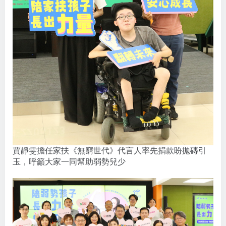
賈靜雯擔任家扶《無窮世代》代言人率先捐款盼拋磚引
玉，呼籲大家一同幫助弱勢兒少