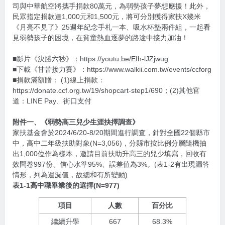
司與中華航空將攜手捐款80萬元，為弱勢孩子夢想應援！此外，
民眾指定捐款達1,000元和1,500元，將可分別獲得家扶X幾米
《月亮不見了》25週年紀念手札一本、吸水杯墊兩件組，一起看
見弱勢孩子的困境，在貧童熱血逐夢的路途中接力加油！
■影片《決勝六秒》：
https://youtu.be/EIh-lJZjwug
■下載《甘苦接力賽》：
https://www.walkii.com.tw/events/ccforg
■捐款滿額贈： (1)線上捐款：
https://donate.ccf.org.tw/19/shopcart-step1/690
；(2)其他官
道：LINE Pay、街口支付
附件一、《弱勢高三兒少生涯抉擇調查》
家扶基金會於2024/6/20-8/20期間進行調查，針對全國22個縣市
中，高中二年級扶助對象(N=3,056)，分縣市按比例分層隨機抽
出1,000位作為樣本，邀請目前扶助升高三的兒少填寫，回收有
效問卷997份、信心水準95%、誤差值為3%。(表1-2有出現漏答
情形，列為遺漏值，故總和有所變動)
表1-1高中職畢業後的選擇(N=977)
項目
人數
百分比
繼續升學
667
68.3%