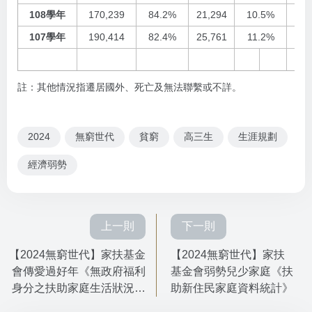
108學年
170,239
84.2%
21,294
10.5%
9,
107學年
190,414
82.4%
25,761
11.2%
13,
註：其他情況指遷居國外、死亡及無法聯繫或不詳。
2024
無窮世代
貧窮
高三生
生涯規劃
經濟弱勢
上一則
下一則
【2024無窮世代】家扶基金
【2024無窮世代】家扶
會傳愛過好年《無政府福利
基金會弱勢兒少家庭《扶
身分之扶助家庭生活狀況調
助新住民家庭資料統計》
查》