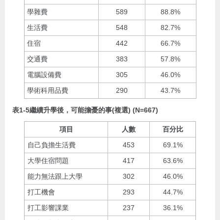
學雜費
589
88.8%
生活費
548
82.7%
住宿
442
66.7%
交通費
383
57.8%
電腦設備費
305
46.0%
學術科用品費
290
43.7%
表1-5繼續升學後，可能擔憂的事(複選) (N=667)
項目
人數
百分比
自己負擔生活費
453
69.1%
大學住宿問題
417
63.6%
能力無法跟上大學
302
46.0%
打工機會
293
44.7%
打工影響課業
237
36.1%