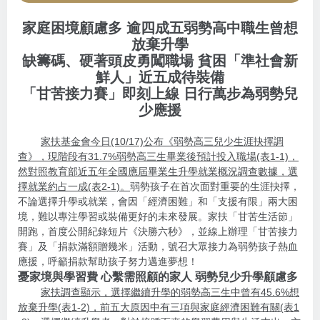
家庭困境顧慮多 逾四成五弱勢高中職生曾想
放棄升學
缺籌碼、硬著頭皮勇闖職場 貧困「準社會新
鮮人」近五成待裝備
「甘苦接力賽」即刻上線 日行萬步為弱勢兒
少應援
家扶基金會今日(10/17)公布《弱勢高三兒少生涯抉擇調
查》，現階段有31.7%弱勢高三生畢業後預計投入職場(表1-1)，
然對照教育部近五年全國應屆畢業生升學就業概況調查數據，選
擇就業約占一成(表2-1)。
弱勢孩子在首次面對重要的生涯抉擇，
不論選擇升學或就業，會因「經濟困難」和「支援有限」兩大困
境，難以專注學習或裝備更好的未來發展。家扶「甘苦生活節」
開跑，首度公開紀錄短片《決勝六秒》，並線上辦理「甘苦接力
賽」及「捐款滿額贈幾米」活動，號召大眾接力為弱勢孩子熱血
應援，呼籲捐款幫助孩子努力邁進夢想！
憂家境與學習費 心繫需照顧的家人 弱勢兒少升學顧慮多
家扶調查顯示，選擇繼續升學的弱勢高三生中曾有45.6%想
放棄升學(表1-2)，前五大原因中有三項與家庭經濟困難有關(表1