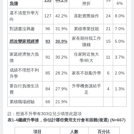
負擔
挫折
6%
還不清楚升學方
127
42.2%
喜歡實際操作
24
8.0%
向
對讀書沒興趣
96
31.9%
累積專業技能
21
7.0%
家長期待我工作
想改變家裡經濟
93
30.9%
15
5.0%
賺錢
家庭經濟無力負
住家附近無大
91
30.2%
11
3.7%
擔
學/科大
成績不理想不利
85
28.2%
家長不鼓勵升學
6
2.0%
升學
要自行負擔生活
升學機會讓給手
84
27.9%
4
1.3%
費
足
累積職場經驗
66
21.9%
註：想過不升學有303位兒少填答此題項
表1-4繼續升學後，你估計哪些費用支付會有困難(複選) (N=667)
項目
人數
百分比