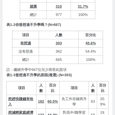
就業
310
31.7%
總計
977
100%
表1-2你曾想過不升學嗎？(N=667)
項目
人數
百分比
有想過
303
45.6%
沒有想過
362
54.4%
總計
665
100%
註：繼續升學中667位兒少填答此題項
表1-3曾想過不升學的原因(複選) (N=303)
人
百分
人
百分
項目
項目
數
比
數
比
想趕快賺錢有收
先工作存錢再升
20.
182
60.5%
63
入
學
9%
想減輕家庭經濟
對高中/職學習
19.
133
44.2%
59