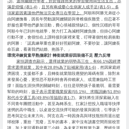
-3)
。
選擇繼續升學者，對於接踵而來的學習費用與生活支出，亦
滿是煩惱 (表1-4)
，
且另有兩成憂心生病家人或手足(表1-5)，多
項家庭因素讓他們無法完全專注在學習上。
阿順和阿勝兄弟從小
由阿嬤撫養，因長年勞動讓阿嬤關節與脊椎痼疾難受，但忍著不
舒服也要帶他們參加活動，費心填補親情缺口。個性沉穩的哥哥
阿順今年已到外地就學，努力打工為減輕阿嬤負擔，但掛心阿嬤
行動不便，會很怕在上課時接到家裡來電，叮嚀著個性較易衝動
的阿勝：「認真練舉重也要好好照顧阿嬤、不要吵架，讓阿嬤長
命百歲，看著我們結婚、抱孫子。」
環境淬鍊貧童早熟擔家計 轉銜就業卻因裝備不足 壓力反增
家扶調查也顯示，選擇就業的弱勢高三生，有66.1%因經濟
需求選擇就業，其中有28.8%為了貼補家用(表1-6)
，然因家庭經
濟困境，支援都不多，且轉銜就業階段應變的籌碼有限，除對未
來發展心憂，更惶恐不順利時會再仰賴家人、或需兼臨時工苦
撐！面臨生涯抉擇的關鍵時刻，往往是弱勢孩子最脆弱、最需要
幫助的時刻，
孩子表示需要職業探索(55.1%)、求職訓練(51.8%)
和代步交通工具(49.8%)等協助(表1-7)
。家扶將生涯探索融入在
不同青年團體活動中，甚至為轉系生、扛家計想投入職場等抉擇
迷惘的高中職生，以桌遊交流抉擇可能的發展與困境，引導孩子
思考與定位未來方向。阿玄在高一時因身高與球技瓶頸而退出籃
球校隊，重拾「荒廢」五年的書本，家中沒有讀書空間而留校苦
讀，加上來回通勤就要三小時，為未來正默默努力著。歷經生涯