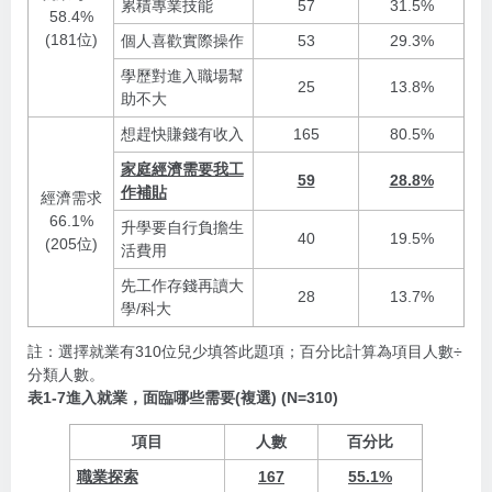
累積專業技能
57
31.5%
58.4%
(181位)
個人喜歡實際操作
53
29.3%
學歷對進入職場幫
25
13.8%
助不大
想趕快賺錢有收入
165
80.5%
家庭經濟需要我工
59
28.8%
作補貼
經濟需求
66.1%
升學要自行負擔生
40
19.5%
(205位)
活費用
先工作存錢再讀大
28
13.7%
學/科大
註：選擇就業有310位兒少填答此題項；百分比計算為項目人數÷
分類人數。
表1-7進入就業，面臨哪些需要(複選) (N=310)
項目
人數
百分比
職業探索
167
55.1%