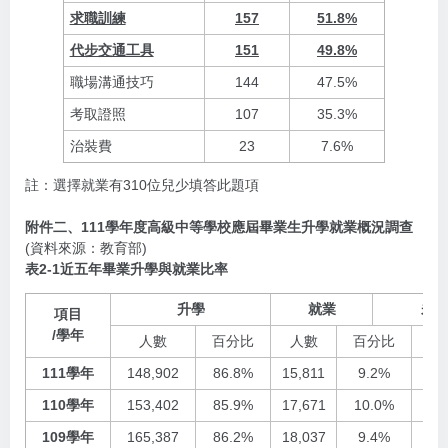
求職訓練
157
51.8%
代步交通工具
151
49.8%
職場溝通技巧
144
47.5%
考取證照
107
35.3%
治裝費
23
7.6%
註：選擇就業有310位兒少填答此題項
附件二、111學年度高級中等學校應屆畢業生升學就業概況調查
(資料來源：教育部)
表2-1近五年畢業升學與就業比率
升學
就業
未
項目
/學年
人數
百分比
人數
百分比
人
111學年
148,902
86.8%
15,811
9.2%
5,
110學年
153,402
85.9%
17,671
10.0%
6,
109學年
165,387
86.2%
18,037
9.4%
7,