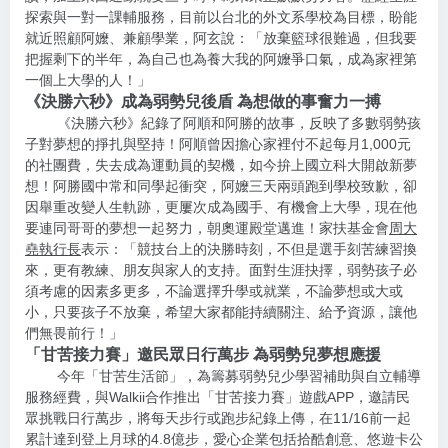
探索與一對一課輔服務，目前以台北的外文系學校為目標，盼能
就近照顧阿嬤、兼顧學業，阿玄說：「放棄籃球很難過，但我要
把握剩下的半年，為自己也為養大我的阿嬤爭口氣，成為家裡第
一個上大學的人！」
《決勝六秒》成為弱勢兒後盾 為想做的事奮力一搏
《決勝六秒》紀錄了阿順和阿勝的故事，反映了多數弱勢孩
子對夢想的掙扎與堅持！阿順曾因擔心家裡付不起每月1,000元
的社團費，失去成為運動員的契機，如今拚上國立科大開啟新夢
想！阿勝國中常和同學起衝突，阿嬤三天兩頭跑到學校致歉，卻
因舉重改變人生軌跡，更屢次成為國手、有機會上大學，現在他
要連同哥哥的夢想一起努力，朝奧運殿堂邁進！家扶基金會
周大
堯執行長
表示：「競技台上的決勝時刻，不但是選手刻苦練習換
來，更有教練、朋友與家人的支持。面對生涯抉擇，弱勢孩子必
須考慮的因素多更多，不論選擇升學或就業，不論夢想或大或
小，只要孩子不放棄，希望大家都能持續關注、給予資源，讓他
們無畏前行！」
「甘苦接力賽」邀民眾日行萬步 為弱勢兒夢想應援
今年「甘苦生活節」，為籌募弱勢兒少學習補助與自立輔導
服務經費，與Walkii合作推出「甘苦接力賽」遊戲APP，邀請民
眾挑戰日行萬步，將每天步行或跑步紀錄上傳，在11/16前一起
累計達到登上月球的4.8億步，愛心企業包括拾酷創意、悠遊卡公