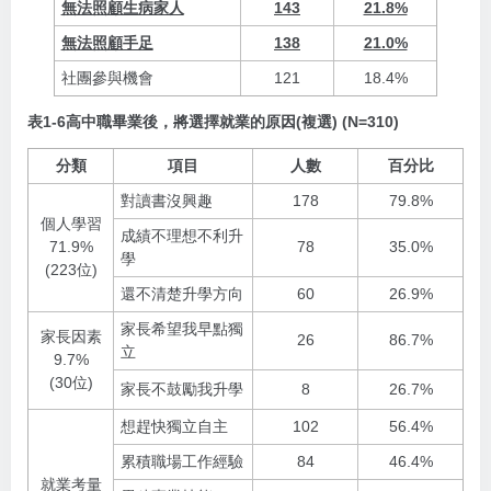
無法照顧生病家人
143
21.8%
無法照顧手足
138
21.0%
社團參與機會
121
18.4%
表1-6高中職畢業後，
將
選擇就業的原因(複選) (N=310)
分類
項目
人數
百分比
對讀書沒興趣
178
79.8%
個人學習
成績不理想不利升
71.9%
78
35.0%
學
(223位)
還不清楚升學方向
60
26.9%
家長希望我早點獨
家長因素
26
86.7%
立
9.7%
(30位)
家長不鼓勵我升學
8
26.7%
想趕快獨立自主
102
56.4%
累積職場工作經驗
84
46.4%
就業考量