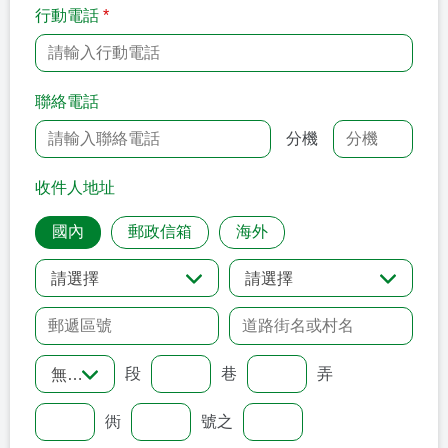
行動電話
*
聯絡電話
分機
收件人地址
國內
郵政信箱
海外
請選擇
請選擇
段
巷
弄
無
衖
號之