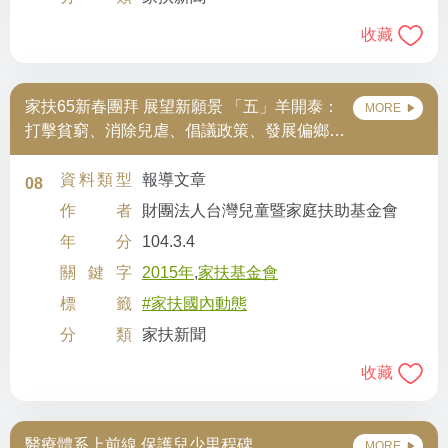
收藏
家扶65新春團拜 展望新願景 「五」羊開泰：
MORE
打擊貧窮、消除兒虐、倡議政策、發展偏鄉、
拓展國際
資料類型
報導文章
08
作者
財團法人台灣兒童暨家庭扶助基金會
年分
104.3.4
關鍵字
2015年
,
家扶基金會
標籤
#家扶國內動態
分類
家扶新聞
收藏
醫療體系上前線 保護兒少里程碑
MORE