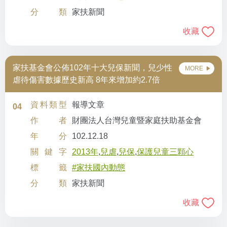
分類
家扶新聞
收藏
家扶基金會公佈102年十大兒保新聞，兒少性
MORE
虐待傷害數據歷史新高 8年來增加約2.7倍
資料類型
報導文章
04
作者
財團法人台灣兒童暨家庭扶助基金會
年分
102.12.18
關鍵字
2013年
,
兒虐
,
兒保
,
保護兒童三顆心
標籤
#家扶國內動態
分類
家扶新聞
收藏