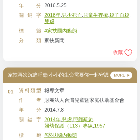
年分
2016.5.25
關鍵字
2016年
,
兒少死亡
,
兒童生存權
,
殺子自殺
,
兒虐
標籤
#家扶國內動態
分類
家扶新聞
收藏
家扶再次沉痛呼籲 小小的生命需要你一起守護
MORE
資料類型
報導文章
01
作者
財團法人台灣兒童暨家庭扶助基金會
年分
2014.7.8
關鍵字
2014年
,
兒虐
,
照顧疏忽
,
婦幼保護（113）專線
,
1957
標籤
#家扶國內動態