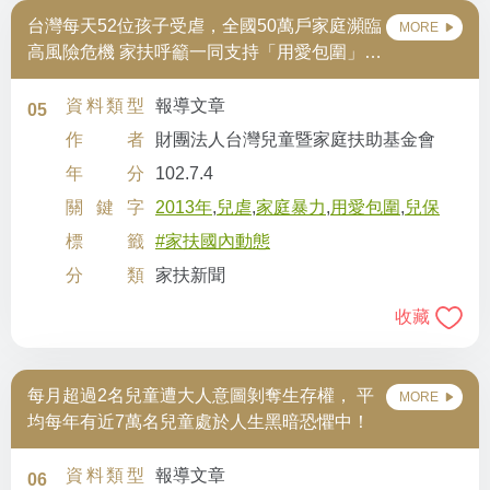
台灣每天52位孩子受虐，全國50萬戶家庭瀕臨
MORE
高風險危機 家扶呼籲一同支持「用愛包圍」行
動，讓孩子遠離受虐恐懼
資料類型
報導文章
05
作者
財團法人台灣兒童暨家庭扶助基金會
年分
102.7.4
關鍵字
2013年
,
兒虐
,
家庭暴力
,
用愛包圍
,
兒保
標籤
#家扶國內動態
分類
家扶新聞
收藏
每月超過2名兒童遭大人意圖剝奪生存權， 平
MORE
均每年有近7萬名兒童處於人生黑暗恐懼中！
資料類型
報導文章
06