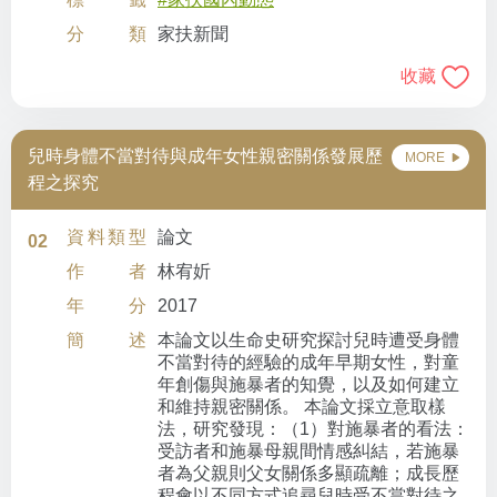
分類
家扶新聞
收藏
兒時身體不當對待與成年女性親密關係發展歷
MORE
程之探究
資料類型
論文
02
作者
林宥妡
年分
2017
簡述
本論文以生命史研究探討兒時遭受身體
不當對待的經驗的成年早期女性，對童
年創傷與施暴者的知覺，以及如何建立
和維持親密關係。 本論文採立意取樣
法，研究發現：（1）對施暴者的看法：
受訪者和施暴母親間情感糾結，若施暴
者為父親則父女關係多顯疏離；成長歷
程會以不同方式追尋兒時受不當對待之