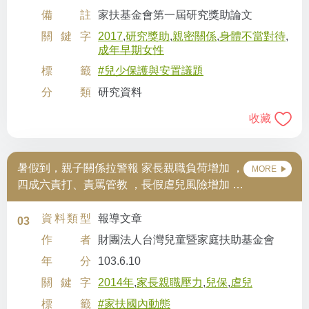
備註
家扶基金會第一屆研究獎助論文
關鍵字
2017
,
研究獎助
,
親密關係
,
身體不當對待
,
成年早期女性
標籤
#兒少保護與安置議題
分類
研究資料
收藏
暑假到，親子關係拉警報 家長親職負荷增加 ，
MORE
四成六責打、責罵管教 ，長假虐兒風險增加 家
扶提出「預防處方籤 兒虐說再見!」
資料類型
報導文章
03
作者
財團法人台灣兒童暨家庭扶助基金會
年分
103.6.10
關鍵字
2014年
,
家長親職壓力
,
兒保
,
虐兒
標籤
#家扶國內動態