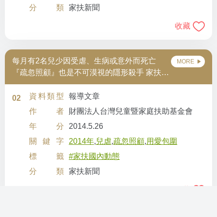
分類
家扶新聞
收藏
每月有2名兒少因受虐、生病或意外而死亡
MORE
『疏忽照顧』也是不可漠視的隱形殺手 家扶呼
籲捍衛兒童基本生存權 捐款救救受虐兒
資料類型
報導文章
02
作者
財團法人台灣兒童暨家庭扶助基金會
年分
2014.5.26
關鍵字
2014年
,
兒虐
,
疏忽照顧
,
用愛包圍
標籤
#家扶國內動態
分類
家扶新聞
收藏