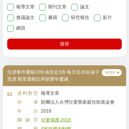
報導文章
期刊文章
論文
會議論文
書籍
研究報告
影片
網頁
搜尋
兒虐事件通報10年成長近3倍 每天近26名孩子
MORE
受虐 鄰里通報比率卻逐年遞減
資料類型
報導文章
01
作者
財團法人台灣兒童暨家庭扶助基金會
年分
2018
關鍵字
兒童保護
,
2018
標籤
#家扶國內動態