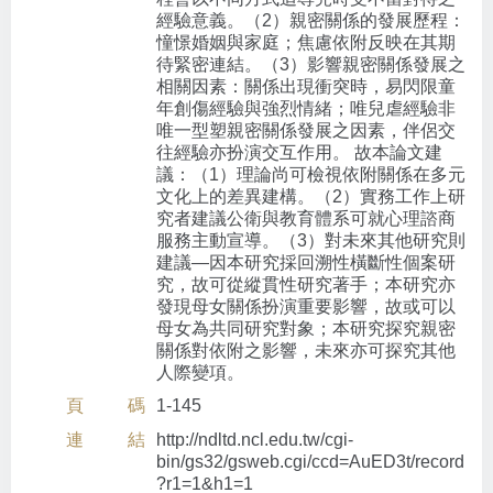
經驗意義。（2）親密關係的發展歷程：
憧憬婚姻與家庭；焦慮依附反映在其期
待緊密連結。（3）影響親密關係發展之
相關因素：關係出現衝突時，易閃限童
年創傷經驗與強烈情緒；唯兒虐經驗非
唯一型塑親密關係發展之因素，伴侶交
往經驗亦扮演交互作用。 故本論文建
議：（1）理論尚可檢視依附關係在多元
文化上的差異建構。（2）實務工作上研
究者建議公衛與教育體系可就心理諮商
服務主動宣導。（3）對未來其他研究則
建議—因本研究採回溯性橫斷性個案研
究，故可從縱貫性研究著手；本研究亦
發現母女關係扮演重要影響，故或可以
母女為共同研究對象；本研究探究親密
關係對依附之影響，未來亦可探究其他
人際變項。
頁碼
1-145
連結
http://ndltd.ncl.edu.tw/cgi-
bin/gs32/gsweb.cgi/ccd=AuED3t/record
?r1=1&h1=1