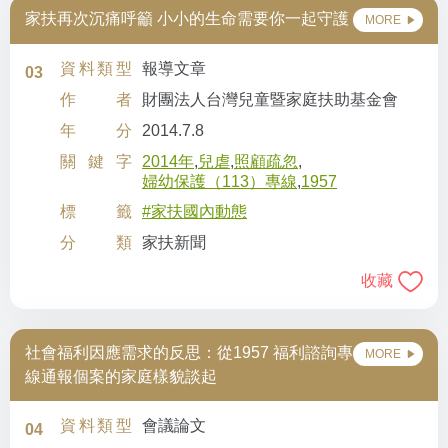
家扶再次沉痛呼籲 小小的生命需要你一起守護
MORE
資料類型
報導文章
03
作者
財團法人台灣兒童暨家庭扶助基金會
年分
2014.7.8
關鍵字
2014年
,
兒虐
,
照顧疏忽
,
婦幼保護（113）專線
,
1957
標籤
#家扶國內動態
分類
家扶新聞
收藏
社會福利因應需求的反思：從1957 福利諮詢專
MORE
線通報個案的家庭樣貌談起
資料類型
會議論文
04