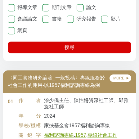
報導文章
期刊文章
論文
會議論文
書籍
研究報告
影片
網頁
搜尋
〈同工實務研究論著_一般投稿〉專線服務於
MORE
社會工作的運用-以1957福利諮詢專線為例
作者
涂少僑主任、陳怡姍資深社工師、邱雅
01
旋社工師
年分
2024
學校/機構
家扶基金會1957福利諮詢專線
關鍵字
福利諮詢專線
,
1957
,
專線社會工作