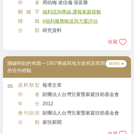
作者
周幼梅 凌佳儀 張富勝
關鍵字
福利諮詢專線
,
通報家庭樣貌
標籤
#福利服務輸送與方案評估
分類
研究資料
收藏
關鍵時刻的奇蹟~~1957專線與地方政府及民間
MORE
的合作經驗
資料類型
報導文章
05
作者
財團法人台灣兒童暨家庭扶助基金會
年分
2012
會刊抬頭
財團法人台灣兒童暨家庭扶助基金會
分類
家扶新聞
收藏