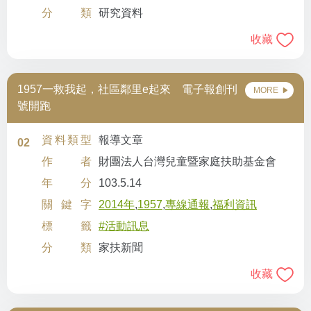
分類
研究資料
收藏
1957一救我起，社區鄰里e起來 電子報創刊
MORE
號開跑
資料類型
報導文章
02
作者
財團法人台灣兒童暨家庭扶助基金會
年分
103.5.14
關鍵字
2014年
,
1957
,
專線通報
,
福利資訊
標籤
#活動訊息
分類
家扶新聞
收藏