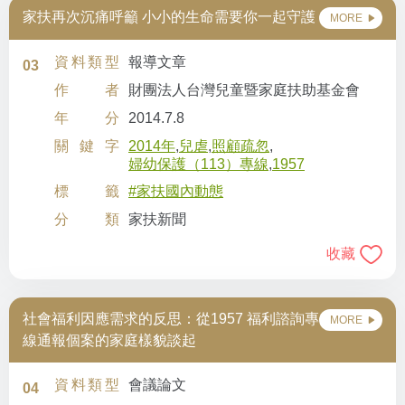
家扶再次沉痛呼籲 小小的生命需要你一起守護
MORE
資料類型
報導文章
03
作者
財團法人台灣兒童暨家庭扶助基金會
年分
2014.7.8
關鍵字
2014年
,
兒虐
,
照顧疏忽
,
婦幼保護（113）專線
,
1957
標籤
#家扶國內動態
分類
家扶新聞
收藏
社會福利因應需求的反思：從1957 福利諮詢專
MORE
線通報個案的家庭樣貌談起
資料類型
會議論文
04