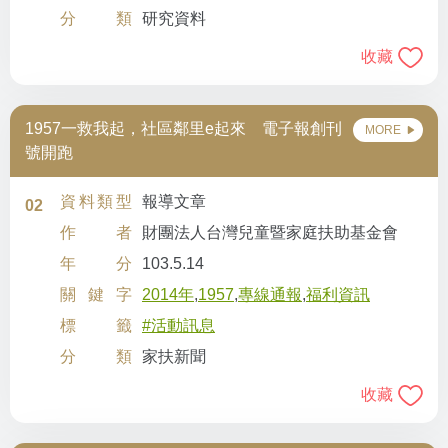
分類
研究資料
收藏
1957一救我起，社區鄰里e起來 電子報創刊
MORE
號開跑
資料類型
報導文章
02
作者
財團法人台灣兒童暨家庭扶助基金會
年分
103.5.14
關鍵字
2014年
,
1957
,
專線通報
,
福利資訊
標籤
#活動訊息
分類
家扶新聞
收藏