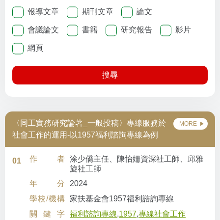
報導文章
期刊文章
論文
會議論文
書籍
研究報告
影片
網頁
搜尋
〈同工實務研究論著_一般投稿〉專線服務於
MORE
社會工作的運用-以1957福利諮詢專線為例
作者
涂少僑主任、陳怡姍資深社工師、邱雅
01
旋社工師
年分
2024
學校/機構
家扶基金會1957福利諮詢專線
關鍵字
福利諮詢專線
,
1957
,
專線社會工作