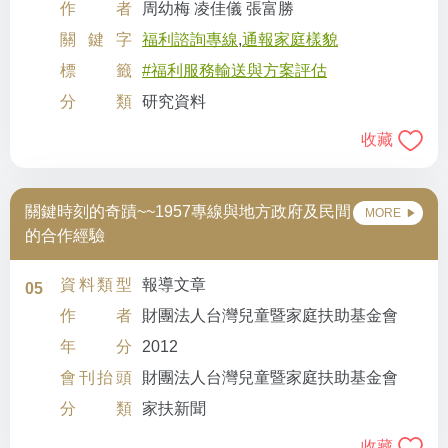
作者
周幼梅 凌佳儀 張富勝
關鍵字
福利諮詢專線
,
通報家庭樣貌
標籤
#福利服務輸送與方案評估
分類
研究資料
收藏
關鍵時刻的奇蹟~~1957專線與地方政府及民間
MORE
的合作經驗
資料類型
報導文章
05
作者
財團法人台灣兒童暨家庭扶助基金會
年分
2012
會刊抬頭
財團法人台灣兒童暨家庭扶助基金會
分類
家扶新聞
收藏