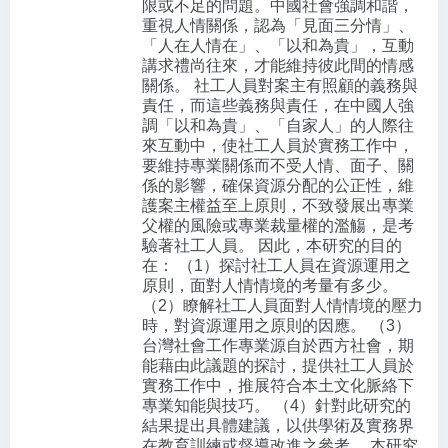
限或不足的問題。中國社會強調和諧，
重視人情關係，認為「見面三分情」、
「人在人情在」、「以和為貴」，互動
講求禮尚往來，才能維持彼此間的情感
關係。 社工人員對案主有照顧的義務與
責任，而這些義務與責任，在中國人強
調「以和為貴」、「自家人」的人際往
來互動中，使社工人員於實務工作中，
要維持專業關係而不受人情、面子、關
係的影響，確保資源分配的公正性，維
護案主權益至上原則，不致發展出專業
父權的風險或專業裁量權的濫觴，是考
驗著社工人員。 因此，本研究的目的
在： （1）探討社工人員在資源運用之
原則，面對人情情境的考量有多少。
（2）瞭解社工人員面對人情情境的壓力
時，對資源運用之原則的因應。 （3）
台灣社會工作專業源自於西方社會，期
能藉由此議題的探討，提供社工人員於
實務工作中，推展符合本土文化脈絡下
專業知能與技巧。 （4）針對此研究的
結果提出具體建議，以供學術及實務界
在教育訓練或督導改進之參考。 本研究