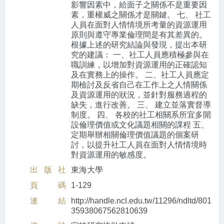
影響因素中，給面子之關係不是重要因
素，重權威之關係才是關鍵。 七、 社工
人員在面對人情情境所考量的資源運用
原則與遵守專業倫理間是有其差異的。
根據上述的研究結論與發現，提出本研
究的建議： 一、社工人員應積極參與在
職訓練，以增加對資源運用的正確認知
及在實務上的操作。 二、社工人員應定
期檢討及反省自己在工作上之人情關係
及資源運用的狀況，並針對服務過程的
缺失，進行改善。 三、 建立並落實督導
制度。 四、 各校的社工相關系所宜多開
設倫理價值或文化議題相關的課程 五、
定期舉辦相關倫理價值議題的個案研
討，以提升社工人員在面對人情情境時
對資源運用的敏感度。
出版社
東海大學
頁碼
1-129
連結
http://handle.ncl.edu.tw/11296/ndltd/801
35938067562810639