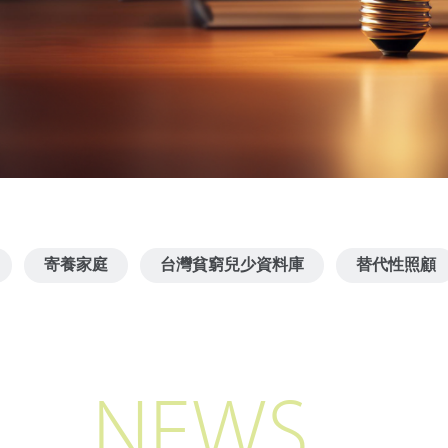
寄養家庭
台灣貧窮兒少資料庫
替代性照顧
NEWS