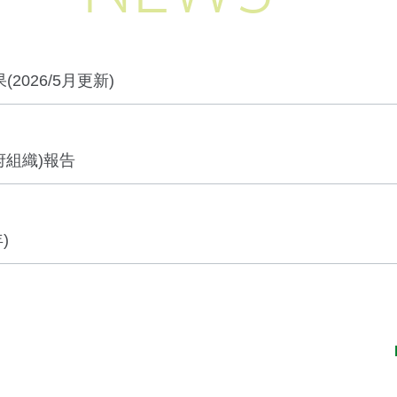
026/5月更新)
府組織)報告
)