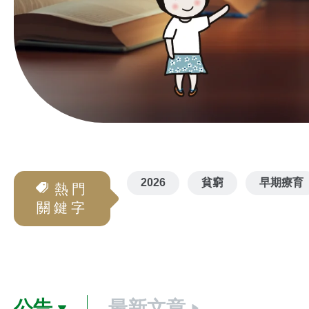
貧窮
早期療育
2026
熱門
關鍵字
公告
最新文章