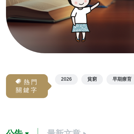
貧窮
早期療育
2026
熱門
關鍵字
公告
最新文章