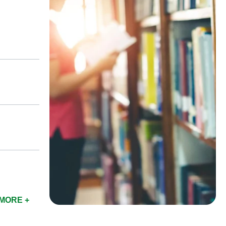
MORE +