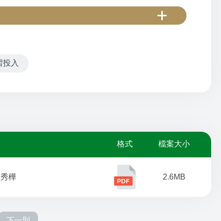
習投入
格式
檔案大小
周秀樺
2.6MB
下一則