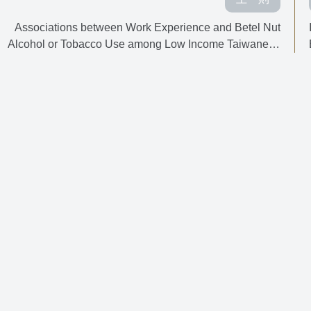
Associations between Work Experience and Betel Nut
Alcohol or Tobacco Use among Low Income Taiwanese
Students from Middle School to University