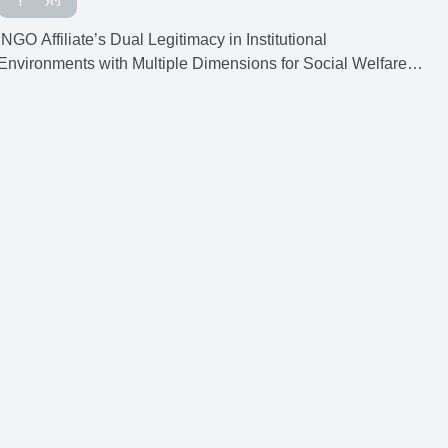
INGO Affiliate’s Dual Legitimacy in Institutional
Environments with Multiple Dimensions for Social Welfare
Practice: The Case of an INGO in Taiwan and its Affiliate in
Kyrgyzstan