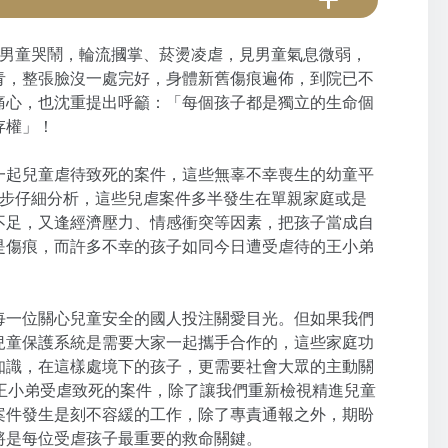
滿男童哭鬧，輪流摑掌、菸燙凌虐，見男童氣息微弱，
青，整張臉沒一處完好，身體新舊傷痕遍佈，到院已不
痛心，也沈重提出呼籲：「每個孩子都是獨立的生命個
生存權」！
一起兒童虐待致死的案件，這些無辜不幸喪生的幼童平
一步仔細分析，這些兒虐案件多半發生在單親家庭或是
不足，又逢經濟壓力、情感衝突等因素，把孩子當成自
是傷痕，而許多不幸的孩子如同今日遭受虐待的王小弟
每一位關心兒童安全的國人投注關愛目光。但如果我們
兒童保護系統是需要大家一起攜手合作的，這些家庭功
知識，在這樣處境下的孩子，更需要社會大眾的主動關
王小弟受虐致死的案件，除了讓我們重新檢視精進兒童
案件發生是刻不容緩的工作，除了專責通報之外，期盼
將是每位受虐孩子最重要的救命關鍵。