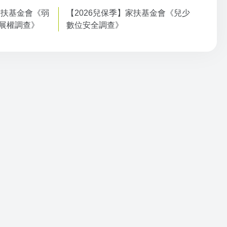
家扶基金會《弱
【2026兒保季】家扶基金會《兒少
展權調查》
數位安全調查》