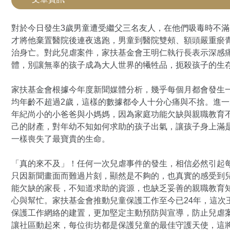
對於今日發生3歲男童遭受繼父三名友人，在他們吸毒時不
才將他棄置醫院後連夜逃跑，男童到醫院雙頰、額頭嚴重瘀
治身亡。對此兒虐案件，家扶基金會王明仁執行長表示深感
體，別讓無辜的孩子成為大人世界的犧牲品，扼殺孩子的
家扶基金會根據今年度新聞媒體分析，幾乎每個月都會發生
均年齡不超過2歲，這樣的數據都令人十分心痛與不捨。進
年紀尚小的小爸爸與小媽媽，因為家庭功能欠缺與親職教育
己的財產，對年幼不知如何求助的孩子出氣，讓孩子身上滿
一樣喪失了最寶貴的生命。
「真的來不及」！任何一次兒虐事件的發生，相信必然引起
只因新聞畫面而難過片刻，顯然是不夠的，也真實的感受到
能欠缺的家長，不知道求助的資源，也缺乏妥善的親職教育
心與幫忙。家扶基金會推動兒童保護工作至今已24年，這次
保護工作網絡的建置，更加堅定主動預防與宣導，防止兒虐
讓社區動起來，每位街坊都是保護兒童的最佳守護天使，這