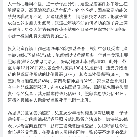
人十分心痛與不捨。進一步仔細分析，這些兒虐案件多半發生在
單親家庭、高風險家庭或是年紀尚小的小爸媽，因為家庭功能欠
缺與親職教育不足，又逢經濟壓力、情感衝突等因素，把孩子當
成自己的財產與出氣筒，讓這些年幼不知如何求助的孩子身上滿
是傷痕，更令人難過有許多孩子就如今日發生兒虐致死的3歲張
小妹一樣因此喪失最寶貴的生命。
投入兒童保護工作已經25年的家扶基金會，統計中發現受虐兒童
年齡5歲以下佔將近2成，施虐者以父母親居多，但近年發現主要
照顧者(舉凡父或母同居人、保母)施虐比率明顯增加。此外，截
至今年12月28日家扶基金會共蒐集198則兒虐新聞，遭受身體虐
待的兒虐事件所佔的比例最高(37%)，其次為性侵傷害(35%)，第
三則為照顧疏忽(24%)，第四為精神虐待(4%)。家扶基金會統計
今年的兒保新聞發現，迄今62名因遭受虐待、照顧疏忽而喪失寶
貴生命的兒童，其身體虐待致死佔56%、照顧疏忽致死佔44%，
這樣的數據令人擔憂受虐致死率已悄悄上升。
為提供兒童妥善的照顧，兒童及少年福利權益保障法明定，保母
需接受一定的訓練或通過證照考試以取得合法資格，該法第26條
表示保母需向直轄市、縣市主管機關辦理登記，另也呼籲現今社
會忙碌的父母親，在委由他人照顧的同時，務必要不定期的探訪