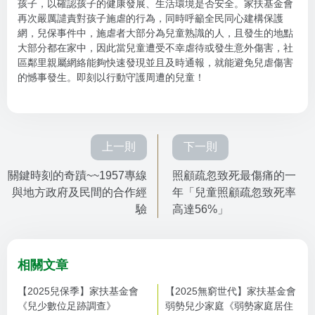
孩子，以確認孩子的健康發展、生活環境是否安全。家扶基金會
再次嚴厲譴責對孩子施虐的行為，同時呼籲全民同心建構保護
網，兒保事件中，施虐者大部分為兒童熟識的人，且發生的地點
大部分都在家中，因此當兒童遭受不幸虐待或發生意外傷害，社
區鄰里親屬網絡能夠快速發現並且及時通報，就能避免兒虐傷害
的憾事發生。即刻以行動守護周遭的兒童！
上一則
下一則
關鍵時刻的奇蹟~~1957專線
照顧疏忽致死最傷痛的一
與地方政府及民間的合作經
年「兒童照顧疏忽致死率
驗
高達56%」
相關文章
【2025兒保季】家扶基金會
【2025無窮世代】家扶基金會
《兒少數位足跡調查》
弱勢兒少家庭《弱勢家庭居住