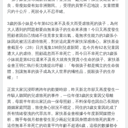
良，骨瘦如柴有如非洲難民。」受理的員警不忍地說，女童體重
只約十公斤，死狀令人不忍卒睹。
3歲的張小妹是今年第62位來不及長大而受虐致死的孩子，為何
大人遇到的問題都要由無辜孩子的生命來承擔！今日又再度發生
照顧者因自己情緒不佳竟拿女童出氣，毫無求生能力的3歲張小
妹因此被活活虐待致死，對於這此案件家扶深感痛心。家扶基金
會截至今（28）日共蒐集198則兒虐新聞，迄今共有62名兒童因
遭大人的虐待、照顧疏忽而不幸死亡，而今日不幸死亡的3歲張
小妹就是第62位還來不及長大就喪失寶貴小生命的孩子。家扶基
金會王明仁執行長沈痛提出呼籲：「每個孩子都是獨立的生命個
體，別讓無辜的孩子成為大人世界的犧牲品，扼殺孩子的生存
權」！
正當大家沉浸即將跨年的歡樂時節，昨天新北市卻又再度發生一
件駭人聽聞的兒虐致死的事件，一位年僅3歲的女童因父母離
異，母親半年前出家託由一保母照顧，不料保母也因自己長期的
婚姻家庭問題，致使身心狀況不穩定，同住的3歲女童因此成了
所有情緒發洩的代罪羔羊。家扶基金會根據今年度新聞媒體分
析，幾乎每個月都會發生至少兩起兒童因身體虐待致死的案件，
這些無辜不幸死亡的幼童平均年齡不超過6歲，這樣的數據都令