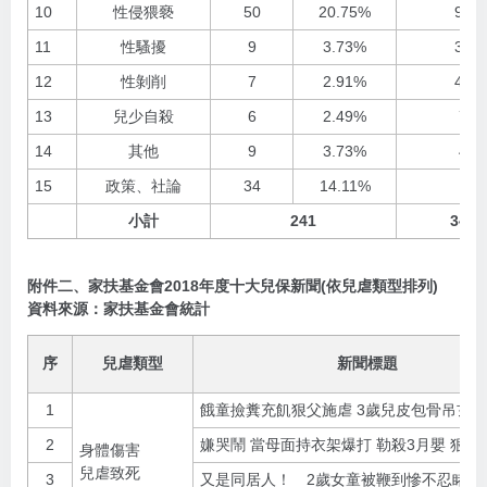
10
性侵猥褻
50
20.75%
96
11
性騷擾
9
3.73%
36
12
性剝削
7
2.91%
42
13
兒少自殺
6
2.49%
7
14
其他
9
3.73%
4
15
政策、社論
34
14.11%
1
小計
241
348
附件二、家扶基金會2018年度十大兒保新聞(依兒虐類型排列)
資料來源：家扶基金會統計
序
兒虐類型
新聞標題
1
餓童撿糞充飢狠父施虐 3歲兒皮包骨吊玄關
2
嫌哭鬧 當母面持衣架爆打 勒殺3月嬰 狠父
身體傷害
兒虐致死
3
又是同居人！ 2歲女童被鞭到慘不忍睹