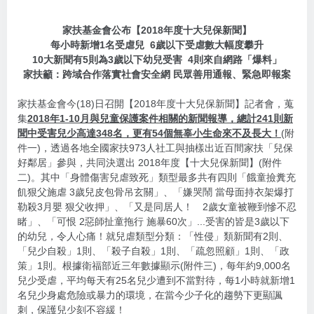
家扶基金會公布【2018年度十大兒保新聞】
每小時新增1名受虐兒 6歲以下受虐數大幅度攀升
10大新聞有5則為3歲以下幼兒受害 4則來自網路「爆料」
家扶籲：跨域合作落實社會安全網 民眾善用通報、緊急即報案
家扶基金會今(18)日召開【2018年度十大兒保新聞】記者會，蒐
集
2018年1-10月與兒童保護案件相關的新聞報導，總計241則新
聞中受害兒少高達348名，更有54個無辜小生命來不及長大！
(附
件一)，透過各地全國家扶973人社工與抽樣出近百間家扶「兒保
好鄰居」參與，共同決選出 2018年度【十大兒保新聞】(附件
二)。其中「身體傷害兒虐致死」類型最多共有四則「餓童撿糞充
飢狠父施虐 3歲兒皮包骨吊玄關」、「嫌哭鬧 當母面持衣架爆打
勒殺3月嬰 狠父收押」、「又是同居人！ 2歲女童被鞭到慘不忍
睹」、「可恨 2惡師扯童拖行 施暴60次」...受害的皆是3歲以下
的幼兒，令人心痛！就兒虐類型分類：「性侵」類新聞有2則、
「兒少自殺」1則、「殺子自殺」1則、「疏忽照顧」1則、「政
策」1則。根據衛福部近三年數據顯示(附件三)，每年約9,000名
兒少受虐，平均每天有25名兒少遭到不當對待，每1小時就新增1
名兒少身處危險或暴力的環境，在當今少子化的趨勢下更顯諷
刺，保護兒少刻不容緩！