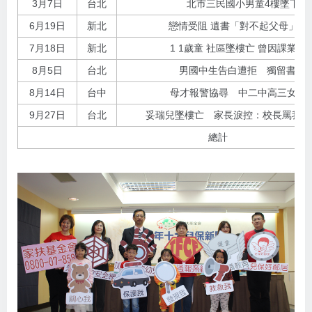
3月7日
台北
北市三民國小男童4樓墜下 
6月19日
新北
戀情受阻 遺書「對不起父母」小
7月18日
新北
1 1歲童 社區墜樓亡 曾因課業
8月5日
台北
男國中生告白遭拒 獨留書包1
8月14日
台中
母才報警協尋 中二中高三女學
9月27日
台北
妥瑞兒墜樓亡 家長淚控：校長罵我兒
總計