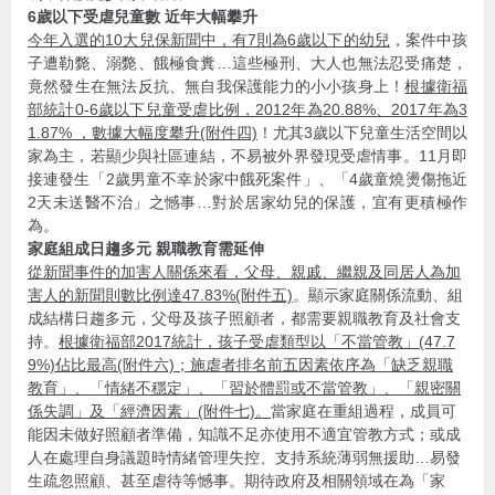
6歲以下受虐兒童數 近年大幅攀升
今年入選的10大兒保新聞中，有7則為6歲以下的幼兒
，案件中孩
子遭勒斃、溺斃、餓極食糞…這些極刑、大人也無法忍受痛楚，
竟然發生在無法反抗、無自我保護能力的小小孩身上！
根據衛福
部統計0-6歲以下兒童受虐比例，2012年為20.88%、2017年為3
1.87% ，數據大幅度攀升(附件四)
！尤其3歲以下兒童生活空間以
家為主，若顯少與社區連結，不易被外界發現受虐情事。11月即
接連發生「2歲男童不幸於家中餓死案件」、「4歲童燒燙傷拖近
2天未送醫不治」之憾事…對於居家幼兒的保護，宜有更積極作
為。
家庭組成日趨多元 親職教育需延伸
從新聞事件的加害人關係來看，父母、親戚、繼親及同居人為加
害人的新聞則數比例達47.83%(附件五)
。顯示家庭關係流動、組
成結構日趨多元，父母及孩子照顧者，都需要親職教育及社會支
持。
根據衛福部2017統計，孩子受虐類型以「不當管教」(47.7
9%)佔比最高(附件六)；施虐者排名前五因素依序為「缺乏親職
教育」、「情緒不穩定」、「習於體罰或不當管教」、「親密關
係失調」及「經濟因素」(附件七)。
當家庭在重組過程，成員可
能因未做好照顧者準備，知識不足亦使用不適宜管教方式；或成
人在處理自身議題時情緒管理失控、支持系統薄弱無援助…易發
生疏忽照顧、甚至虐待等憾事。期待政府及相關領域在為「家