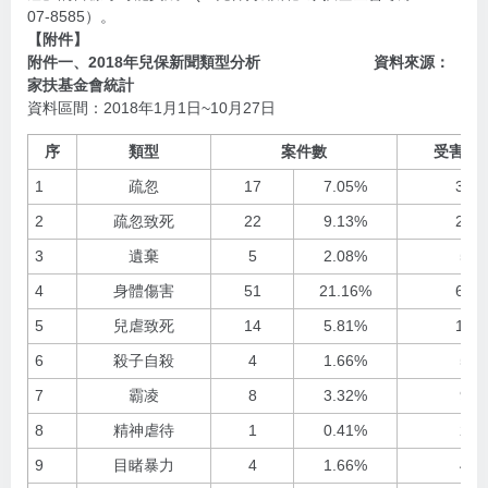
07-8585）。
【附件】
附件一、2018年兒保新聞類型分析 資料來源：
家扶基金會統計
資料區間：2018年1月1日~10月27日
序
類型
案件數
受害人
1
疏忽
17
7.05%
31
2
疏忽致死
22
9.13%
26
3
遺棄
5
2.08%
5
4
身體傷害
51
21.16%
64
5
兒虐致死
14
5.81%
16
6
殺子自殺
4
1.66%
5
7
霸凌
8
3.32%
9
8
精神虐待
1
0.41%
2
9
目睹暴力
4
1.66%
4