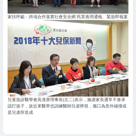
家扶呼籲：跨域合作落實社會安全網 民眾善用通報、緊急即報案
兒童急診醫學會吳漢屏理事長(左二)表示，施虐家長通常不會承
認打孩子，故近來醫界也訓練醫師兒虐辨視，傷口為意外碰撞或
是兒虐所造成