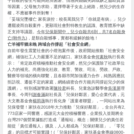
子自殺的發生可能與經濟困窘、情感與婚姻失調或缺乏協助資源
等因素，父母無力求助，選擇帶著子女走上絕路，然兒少的生存
權，不應被事件所剝奪！
「妥瑞兒墜樓亡 家長淚控：校長罵我兒子「你就是有病」」兒少
遭罷凌而自殺案件，更顯現社會對特教生的認識、教育體系中缺
乏支持等議題。
今年兒保新聞中，兒少自殺共6則，共7名自殺身
亡(附件九)
，是類自殺憾事，實都有緩解的餘地！
亡羊補牢猶未晚 跨域合作撐起「社會安全網」
自前年發生震驚社會的小燈泡案件後，政府開始推動「社會安全
網」補強社工人力嚴重不足的破口。家扶基金會
何素秋
執行長表
示：「肯定政府積極推動社會安全網，然兒少保護除了社政單位
人力的補充。尚應強化社政、教育、警政、司法、勞政、戶政、
醫療等領域的橫向聯繫，且各縣市間加強通力合作，純熟因應抗
拒訪視、遷徙不定的家庭，網絡縝密合作方能共同撐起兒少的保
護網」。特別感謝警政署
陳玲君
科長、兒童急診醫學會
吳漢屏
理
事長、今周刊
謝春滿
副社長及「兒保好鄰居」愛心企業代表，元
大文教基金會
楊荊蓀
執行長化身「護童者聯盟」，一同站出來為
兒保發聲！家扶在2018年大力推動「兒保好鄰居」，全台共有2,
773店家一同響應，感謝元大金控積極響應，企業投入並期將全
台灣297個營業據點打造成「通報站」概念；關懷兒少的責任若
能從「責任通報人」擴及，人人都成為「兒保好鄰居」，「零兒
虐」的目標才可能實踐！(「兒保好鄰居」家扶基金會專線0800-