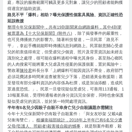
庭」專設的服務範圍可觸及更多元對象，讓兒少的照顧者能夠獲
得適宜的協助資源。
路見不平「爆料」相助？曝光保護性個案具風險、資訊正確性恐
延誤救援
整理今年兒保新聞中，共有19則新聞來自網路爆料，其中4則更
被票選為【十大兒保新聞】(附件八)
，除了揭發事件的嚴重性，
也可見傳播效力的影響力。隨著科技發達，一旦民眾「路見不
平」，拿起手機就能即時傳播訊息到網路上。民眾願意關心受虐
兒的初衷值得肯定，但受虐兒少個資、照片及背景資訊如未經去
識別化之處理，很可能在爆料過程中曝光其身份，甚至熱心鄉民
的人肉搜索可能將重大兒虐及性侵案的保護個案，置於風險中；
警政署
陳玲君
科長分享「上網爆料可能因資訊不齊全，政府部門
必須花費諸多時間來追查被害兒少下落，恐錯過黃金救援期；甚
至發現有部分爆料資訊的內容係為杜撰，或是加油添醋，造成民
眾過度恐慌。」。民眾一旦發現疑似受虐兒，可善用113通報、1
10報案系統，受理時通報者的身分資訊完全保密，同時也會保護
疑似受虐兒的資訊，並於第一時間處理資訊。
半年有6名兒少因殺子自殺不幸身亡兒少自殺議題亦需關注
今年十大兒保新聞中仍有殺子自殺案件：「與女友吵架 父載4歲
兒衝海雙亡」。
根據衛福部統計，2018年上半年已有6名兒少遭
父母(監護人、照顧者)殺害後自殺的憾事
，就是類案件觀察，殺