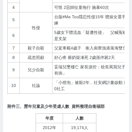
4
可恨 2惡師扯童拖行 施暴60次
台版#Me Too隱忍性侵15年 體操女選手 
5
練
性侵
5歲女下體流血「疑遭性侵」 父喊冤稱「
6
是支架
7
殺子自殺
父駕車載4歲子 衝入南寮漁港落海雙亡
8
疏忽照顧
好心疼 爺奶疑凍死 2歲孫伴屍2天
妥瑞兒墜樓亡 家長淚控：校長罵我兒子「
9
兒少自殺
有病」
「小燈泡」被殺2年…社安網計畫啟動 將增聘
10
社論
0社工
附件三、歷年兒童及少年受虐人數 資料整理自衛福部
年度
人數
2012年
19,174人