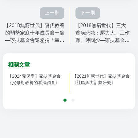
上一則
下一則
【2018無窮世代】隔代教養
【2018無窮世代】三大
的弱勢家庭十年成長逾一倍
貧病悲歌：壓力大、工作
—家扶基金會邀您捐「幸福
難、時間少—家扶基金會
紅包」 助貧傳愛過好年！
邀您助弱勢家庭突破
「貧」頸
相關文章
【2024兒保季】家扶基金會
【2021無窮世代】家扶基金會
《父母對教養的看法調查》
《社區興力計劃研究》