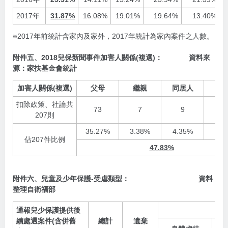
2017年
31.87%
16.08%
19.01%
19.64%
13.40%
※2017年前統計含家內及家外，2017年統計為家內案件之人數。
附件五、2018兒保新聞事件加害人關係(複選)：
資料來
源：家扶基金會統計
加害人關係(複選)
父母
繼親
同居人
親
扣除政策、社論共
73
7
9
1
207則
35.27%
3.38%
4.35%
4.8
佔207件比例
47.83%
附件六、兒童及少年保護-受虐類型： 資料
整理自衛福部
通報兒少保護提供後
續處遇案件(含併舊
總計
遺棄