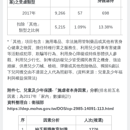
身體虐待
案)之受虐類型
2017年
9,266
57
698
扣除「其他」
5,215
1.09%
13.38%
類型之比例
*「其他」項目包含：施用毒品、非法施用管制藥品或其他有害身
心健康之物質、擔任特種行業之服務生、利用兒少從事有害健康
等活動或犯罪、欺騙等行為、利用身心障礙或特殊形體供人參
觀、利用兒少行乞、剝奪或妨礙兒少皆受國民教育之機會、強迫
婚嫁、供應兒少刀械、槍砲、彈藥或其他危險物品、獨留6歲以
下兒同獲交由不適當之人代為照顧等。(資料來源：兒童及少年福
利與權益保障法)
附件七、兒童及少年保護-「施虐者本身因素」分析
(排名前五名
因素；為2017年「家內」數據統計)
資料整理自：衛福部
https://dep.mohw.gov.tw/DOS/cp-2985-14091-113.html
序
因素分析
人次(複選)
1
缺乏親職教育知識
1776