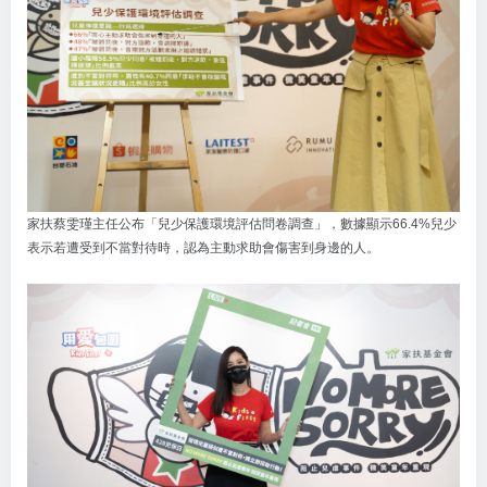
家扶蔡雯瑾主任公布「兒少保護環境評估問卷調查」，數據顯示66.4%兒少
表示若遭受到不當對待時，認為主動求助會傷害到身邊的人。