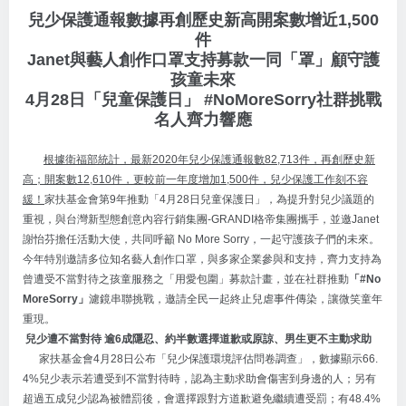
兒少保護通報數據再創歷史新高開案數增近1,500
件
Janet
與藝人創作口罩支持募款一同「罩」顧守護
孩童未來
4
月28日「兒童保護日」 #NoMoreSorry社群挑戰
名人齊力響應
根據衛福部統計，最新2020年兒少保護通報數82,713件，再創歷史新
高；開案數12,610件，更較前一年度增加1,500件，兒少保護工作刻不容
緩！
家扶基金會第9年推動「4月28日兒童保護日」，為提升對兒少議題的
重視，與台灣新型態創意內容行銷集團-GRANDI格帝集團攜手，並邀Janet
謝怡芬擔任活動大使，共同呼籲 No More Sorry，一起守護孩子們的未來。
今年特別邀請多位知名藝人創作口罩，與多家企業參與和支持，齊力支持為
曾遭受不當對待之孩童服務之「用愛包圍」募款計畫，並在社群推動
「#No
MoreSorry」
濾鏡串聯挑戰，邀請全民一起終止兒虐事件傳染，讓微笑童年
重現。
兒少遭不當對待 逾6成隱忍、約半數選擇道歉或原諒、男生更不主動求助
家扶基金會4月28日公布「兒少保護環境評估問卷調查」，數據顯示66.
4%兒少表示若遭受到不當對待時，認為主動求助會傷害到身邊的人；另有
超過五成兒少認為被體罰後，會選擇跟對方道歉避免繼續遭受罰；有48.4%