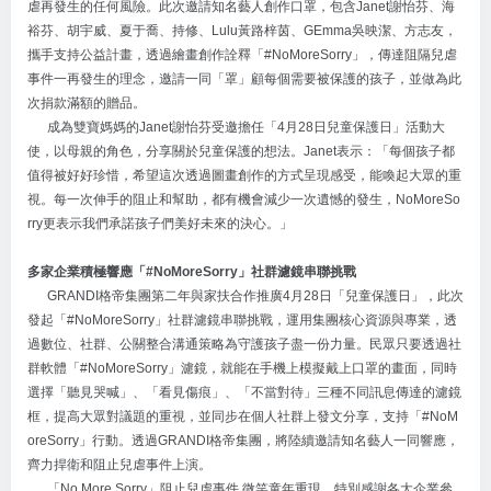
虐再發生的任何風險。此次邀請知名藝人創作口罩，包含Janet謝怡芬、海
裕芬、胡宇威、夏于喬、持修、Lulu黃路梓茵、GEmma吳映潔、方志友，
攜手支持公益計畫，透過繪畫創作詮釋「#NoMoreSorry」，傳達阻隔兒虐
事件一再發生的理念，邀請一同「罩」顧每個需要被保護的孩子，並做為此
次捐款滿額的贈品。
成為雙寶媽媽的Janet謝怡芬受邀擔任「4月28日兒童保護日」活動大
使，以母親的角色，分享關於兒童保護的想法。Janet表示：「每個孩子都
值得被好好珍惜，希望這次透過圖畫創作的方式呈現感受，能喚起大眾的重
視。每一次伸手的阻止和幫助，都有機會減少一次遺憾的發生，NoMoreSo
rry更表示我們承諾孩子們美好未來的決心。」
多家企業積極響應「#NoMoreSorry」社群濾鏡串聯挑戰
GRANDI格帝集團第二年與家扶合作推廣4月28日「兒童保護日」，此次
發起「#NoMoreSorry」社群濾鏡串聯挑戰，運用集團核心資源與專業，透
過數位、社群、公關整合溝通策略為守護孩子盡一份力量。民眾只要透過社
群軟體「#NoMoreSorry」濾鏡，就能在手機上模擬戴上口罩的畫面，同時
選擇「聽見哭喊」、「看見傷痕」、「不當對待」三種不同訊息傳達的濾鏡
框，提高大眾對議題的重視，並同步在個人社群上發文分享，支持「#NoM
oreSorry」行動。透過GRANDI格帝集團，將陸續邀請知名藝人一同響應，
齊力捍衛和阻止兒虐事件上演。
「No More Sorry」阻止兒虐事件 微笑童年重現，特別感謝各大企業參