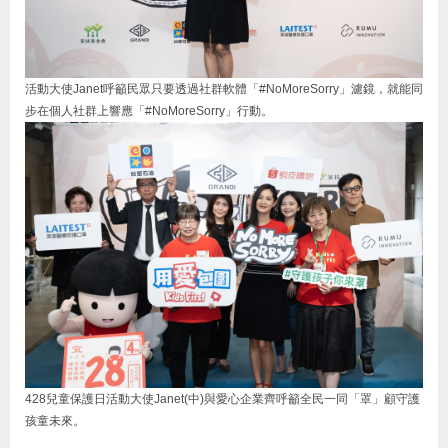
活動大使Janet呼籲民眾只要透過社群軟體「#NoMoreSorry」濾鏡，就能同
步在個人社群上響應「#NoMoreSorry」行動。
428兒童保護日活動大使Janet(中)與愛心企業齊呼籲全民一同「罩」顧守護
孩童未來。