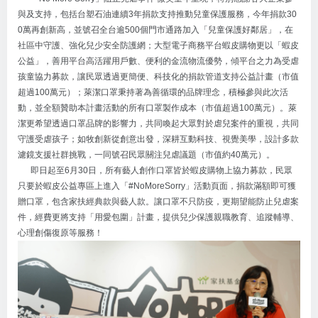
與及支持，包括台塑石油連續3年捐款支持推動兒童保護服務，今年捐款30
0萬再創新高，並號召全台逾500個門市通路加入「兒童保護好鄰居」，在
社區中守護、強化兒少安全防護網；大型電子商務平台蝦皮購物更以「蝦皮
公益」，善用平台高活躍用戶數、便利的金流物流優勢，傾平台之力為受虐
孩童協力募款，讓民眾透過更簡便、科技化的捐款管道支持公益計畫（市值
超過100萬元）；萊潔口罩秉持著為善循環的品牌理念，積極參與此次活
動，並全額贊助本計畫活動的所有口罩製作成本（市值超過100萬元）。萊
潔更希望透過口罩品牌的影響力，共同喚起大眾對於虐兒案件的重視，共同
守護受虐孩子；如牧創新從創意出發，深耕互動科技、視覺美學，設計多款
濾鏡支援社群挑戰，一同號召民眾關注兒虐議題（市值約40萬元）。
即日起至6月30日，所有藝人創作口罩皆於蝦皮購物上協力募款，民眾
只要於蝦皮公益專區上進入「#NoMoreSorry」活動頁面，捐款滿額即可獲
贈口罩，包含家扶經典款與藝人款。讓口罩不只防疫，更期望能防止兒虐案
件，經費更將支持「用愛包圍」計畫，提供兒少保護親職教育、追蹤輔導、
心理創傷復原等服務！