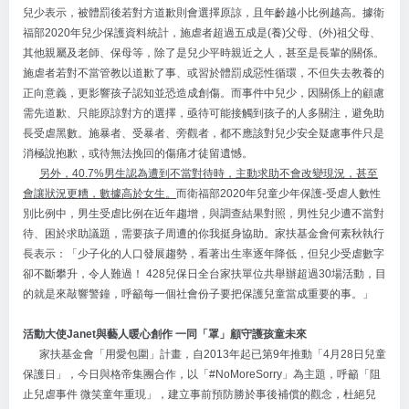
兒少表示，被體罰後若對方道歉則會選擇原諒，且年齡越小比例越高。據衛
福部2020年兒少保護資料統計，施虐者超過五成是(養)父母、(外)祖父母、
其他親屬及老師、保母等，除了是兒少平時親近之人，甚至是長輩的關係。
施虐者若對不當管教以道歉了事、或習於體罰成惡性循環，不但失去教養的
正向意義，更影響孩子認知並恐造成創傷。而事件中兒少，因關係上的顧慮
需先道歉、只能原諒對方的選擇，亟待可能接觸到孩子的人多關注，避免助
長受虐黑數。施暴者、受暴者、旁觀者，都不應該對兒少安全疑慮事件只是
消極說抱歉，或待無法挽回的傷痛才徒留遺憾。
另外，40.7%男生認為遭到不當對待時，主動求助不會改變現況，甚至
會讓狀況更糟，數據高於女生。
而衛福部2020年兒童少年保護-受虐人數性
別比例中，男生受虐比例在近年趨增，與調查結果對照，男性兒少遭不當對
待、困於求助議題，需要孩子周遭的你我挺身協助。家扶基金會何素秋執行
長表示：「少子化的人口發展趨勢，看著出生率逐年降低，但兒少受虐數字
卻不斷攀升，令人難過！ 428兒保日全台家扶單位共舉辦超過30場活動，目
的就是來敲響警鐘，呼籲每一個社會份子要把保護兒童當成重要的事。」
活動大使Janet與藝人暖心創作 一同「罩」顧守護孩童未來
家扶基金會「用愛包圍」計畫，自2013年起已第9年推動「4月28日兒童
保護日」，今日與格帝集團合作，以「#NoMoreSorry」為主題，呼籲「阻
止兒虐事件 微笑童年重現」，建立事前預防勝於事後補償的觀念，杜絕兒