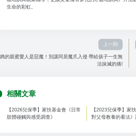
生命的彩虹。
上一則
媽的親蜜愛人是惡魔！別讓同居魔爪入侵 帶給孩子一生無
法抹滅的痛!
相關文章
【2026兒保季】家扶基金會《日常
【2023兒保季】家
肢體碰觸與感受調查》
對父母教養的看法》