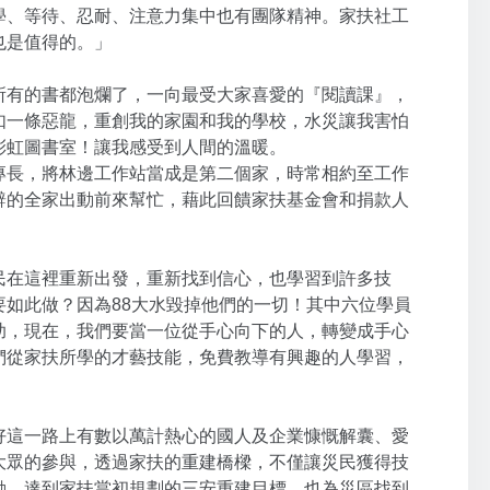
學、等待、忍耐、注意力集中也有團隊精神。家扶社工
也是值得的。」
所有的書都泡爛了，一向最受大家喜愛的『閱讀課』，
如一條惡龍，重創我的家園和我的學校，水災讓我害怕
彩虹圖書室！讓我感受到人間的溫暖。
專長，將林邊工作站當成是第二個家，時常相約至工作
辭的全家出動前來幫忙，藉此回饋家扶基金會和捐款人
民在這裡重新出發，重新找到信心，也學習到許多技
如此做？因為88大水毀掉他們的一切！其中六位學員
助，現在，我們要當一位從手心向下的人，轉變成手心
們從家扶所學的才藝技能，免費教導有興趣的人學習，
好這一路上有數以萬計熱心的國人及企業慷慨解囊、愛
大眾的參與，透過家扶的重建橋樑，不僅讓災民獲得技
動，達到家扶當初規劃的三安重建目標，也為災區找到