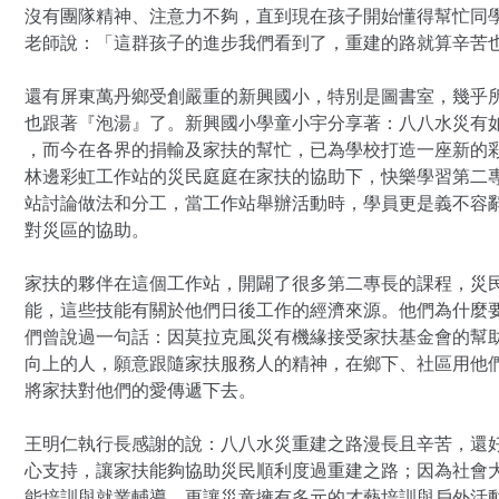
沒有團隊精神、注意力不夠，直到現在孩子開始懂得幫忙同
老師說：「這群孩子的進步我們看到了，重建的路就算辛苦
還有屏東萬丹鄉受創嚴重的新興國小，特別是圖書室，幾乎
也跟著『泡湯』了。新興國小學童小宇分享著：八八水災有
，而今在各界的捐輸及家扶的幫忙，已為學校打造一座新的
林邊彩虹工作站的災民庭庭在家扶的協助下，快樂學習第二
站討論做法和分工，當工作站舉辦活動時，學員更是義不容
對災區的協助。
家扶的夥伴在這個工作站，開闢了很多第二專長的課程，災
能，這些技能有關於他們日後工作的經濟來源。他們為什麼要
們曾說過一句話：因莫拉克風災有機緣接受家扶基金會的幫
向上的人，願意跟隨家扶服務人的精神，在鄉下、社區用他
將家扶對他們的愛傳遞下去。
王明仁執行長感謝的說：八八水災重建之路漫長且辛苦，還
心支持，讓家扶能夠協助災民順利度過重建之路；因為社會
能培訓與就業輔導，更讓災童擁有多元的才藝培訓與戶外活