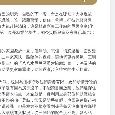
自己的明天，自己的下一餐，會是在哪裡？大水過後，
認識誰，唯一憑藉著愛，信任，希望，把彼此緊緊繫
盡力氣趕快清除，這是林邊彩虹工作站的災民庭庭(化
的第二專長就業的培力，如今災區兒童及家庭已漸走出
鄉的家園毀於一旦，但無助、悲傷、憤怒過後，面對漫
，二年來家扶一路陪伴的過程，讓他們更有勇氣。王明
為期三年的「八八水災災區重建協助計畫」，將及時的
協助受災家庭重建，助其逐漸步入往常的生活軌道。
天氣，也因為這樣導致他們資源有限，更加珍惜身邊的
孩子沒有因為房子沒了，不能讀書而放棄，他們選擇住
來學習木箱鼓，木箱鼓是一種利用全身部位和鼓做結合
直不停的拍打著鼓，常常是雙手紅腫，也因為這樣起初
的還蹺課，但是校方不願意看到孩子每天沒事做在那裡
入入續續進入狀況，從一開始的配合度不高、愛說話、