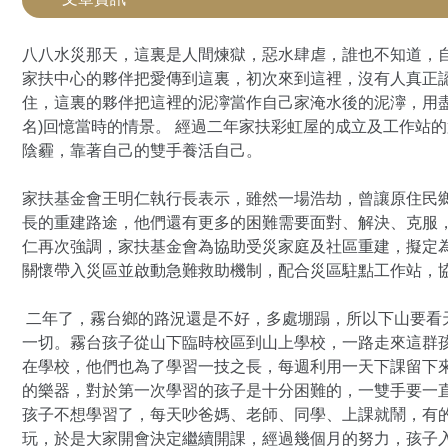
八八水災那天，這裏是人間煉獄，惡水肆虐，誰也不知道，
家扶中心的夥伴把愛傳到這裏，初次來到這裡，沒有人真正
住，這裏的夥伴把這裡的泥濘當作自己家淹水後的泥濘，用
名)回憶當時的情景。 經過二年家扶彩虹屋的成立及工作站
陰霾，靠著自己的雙手養活自己。
家扶基金會王明仁執行長表示，雖然一場浩劫，曾讓原住民
長的重建路途，他們還有更多的困難需要面對、解決、克服
仁再次強調，家扶基金會為協助受災家庭及社區重建，擬定
關懷帶入災區並啟動急難救助機制，配合災區駐點工作站，
二年了，霧台鄉的路況還是不好，多處堋蹋，所以下山要看
一切。霧台孩子從山下臨時校區到山上學校，一路走來這群
在學校，他們也為了學習一技之長，每週利用一天下課留下
的樂器，對於第一次學習的孩子是十分困難的，一雙手要一
孩子不想學習了，每天吵爸媽、老師、同學、上課就鬧，有
玩，於是大家開會決定繼續開課，經過幾個月的努力，孩子